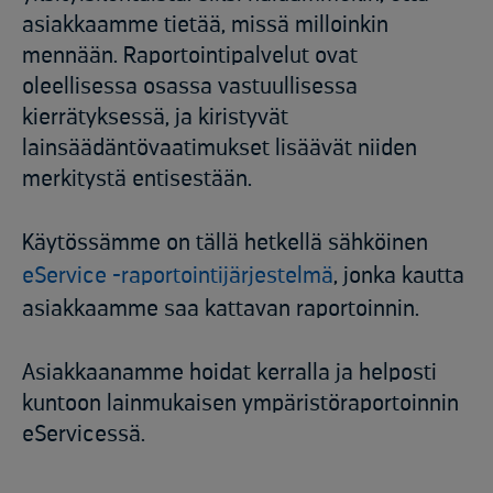
asiakkaamme tietää, missä milloinkin
mennään. Raportointipalvelut ovat
oleellisessa osassa vastuullisessa
kierrätyksessä, ja kiristyvät
lainsäädäntövaatimukset lisäävät niiden
merkitystä entisestään.​
Käytössämme on tällä hetkellä sähköinen
eService -raportointijärjestelmä
, jonka kautta
asiakkaamme saa kattavan raportoinnin. ​
Asiakkaanamme hoidat kerralla ja helposti
kuntoon lainmukaisen ympäristöraportoinnin
eServicessä.