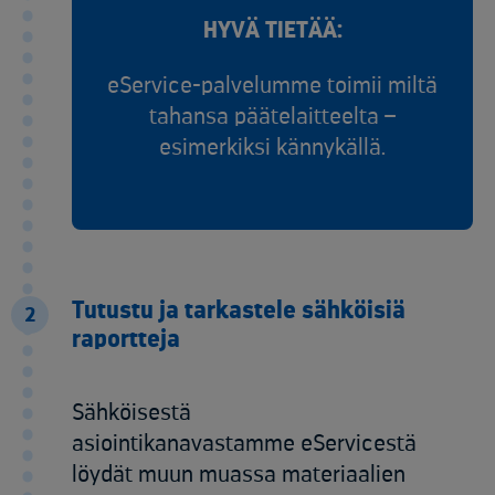
HYVÄ TIETÄÄ:
eService-palvelumme toimii miltä
tahansa päätelaitteelta –
esimerkiksi kännykällä.
Tutustu ja tarkastele sähköisiä
2
raportteja
Sähköisestä
asiointikanavastamme eServicestä
löydät muun muassa materiaalien