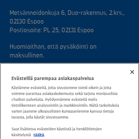
Metsänneidonkuja 6, Duo-rakennus, 2.krs.,
02130 Espoo
Postiosoite: PL 25, 02131 Espoo
Huomioithan, että pysäköinti on
maksullinen.
Puh. 020 781 781 (puhelun hinta 8,35
Evästeillä parempaa asiakaspalvelua
snt/puhelu + 16,69 snt/min)
Käytämme evästeitä, jotta sivustomme toimii oikein ja jotta
voimme parantaa asiakaskokemusta sekä tarjota monipuolisia
Asiakaspalvelu: 0800 30880
chatbot-palveluita. Hyödynnämme evästeitä myös
avoinna arkisin ma - pe klo 8-16
tietoliikenteen analysointiin ja markkinointiin. Näitä tarkoituksia
varten jaamme ulkopuolisten kumppaniemme kanssa tietoja
sähköposti:
tavasta, jolla käytät sivustoamme.
asiakaspalvelu@kuusakoski.com
Saat lisätietoa evästeiden käytöstä ja henkilötietojen
käsittelystä
täältä
.