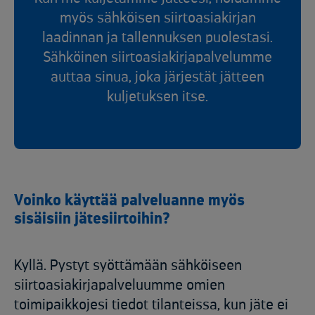
myös sähköisen siirtoasiakirjan
laadinnan ja tallennuksen puolestasi.
Sähköinen siirtoasiakirjapalvelumme
auttaa sinua, joka järjestät jätteen
kuljetuksen itse.
Voinko käyttää palveluanne myös
sisäisiin jätesiirtoihin?
Kyllä. Pystyt syöttämään sähköiseen
siirtoasiakirjapalveluumme omien
toimipaikkojesi tiedot tilanteissa, kun jäte ei