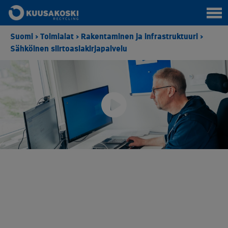
Suomi
>
Toimialat
>
Rakentaminen ja infrastruktuuri
>
Sähköinen siirtoasiakirjapalvelu