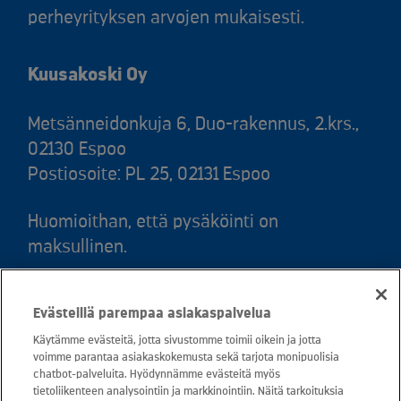
perheyrityksen arvojen mukaisesti.
Kuusakoski Oy
Metsänneidonkuja 6, Duo-rakennus, 2.krs.,
02130 Espoo
Postiosoite: PL 25, 02131 Espoo
Huomioithan, että pysäköinti on
maksullinen.
Puh. 020 781 781 (puhelun hinta 8,35
Evästeillä parempaa asiakaspalvelua
snt/puhelu + 16,69 snt/min)
Käytämme evästeitä, jotta sivustomme toimii oikein ja jotta
voimme parantaa asiakaskokemusta sekä tarjota monipuolisia
Asiakaspalvelu: 0800 30880
chatbot-palveluita. Hyödynnämme evästeitä myös
avoinna arkisin ma - pe klo 8-16
tietoliikenteen analysointiin ja markkinointiin. Näitä tarkoituksia