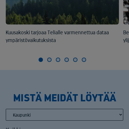
Kuusakoski tarjoaa Telialle varmennettua dataa
Be
ympäristövaikutuksista
yl
MISTÄ MEIDÄT LÖYTÄÄ