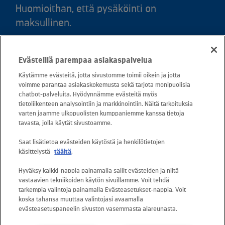
Huomioithan, että pysäköinti on
maksullinen.
Puh. 020 781 781 (puhelun hinta 8,35
Evästeillä parempaa asiakaspalvelua
snt/puhelu + 16,69 snt/min)
Käytämme evästeitä, jotta sivustomme toimii oikein ja jotta
voimme parantaa asiakaskokemusta sekä tarjota monipuolisia
Asiakaspalvelu: 0800 30880
chatbot-palveluita. Hyödynnämme evästeitä myös
avoinna arkisin ma - pe klo 8-16
tietoliikenteen analysointiin ja markkinointiin. Näitä tarkoituksia
varten jaamme ulkopuolisten kumppaniemme kanssa tietoja
sähköposti:
tavasta, jolla käytät sivustoamme.
asiakaspalvelu@kuusakoski.com
Saat lisätietoa evästeiden käytöstä ja henkilötietojen
käsittelystä
täältä
.
Kaikki sähköpostiosoitteet ovat muotoa
Hyväksy kaikki-nappia painamalla sallit evästeiden ja niitä
etunimi.sukunimi@kuusakoski.com, ellei
vastaavien tekniikoiden käytön sivuillamme. Voit tehdä
yhteystiedoissa toisin mainita.
tarkempia valintoja painamalla Evästeasetukset-nappia. Voit
koska tahansa muuttaa valintojasi avaamalla
evästeasetuspaneelin sivuston vasemmasta alareunasta.
Tietosuoja Kuusakoskella