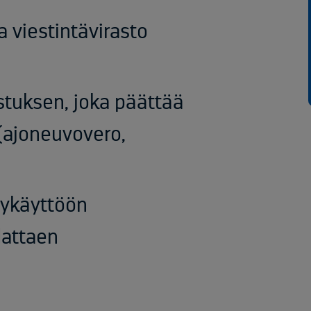
a viestintävirasto
stuksen, joka päättää
(ajoneuvovero,
tykäyttöön
attaen