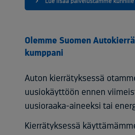
Lue lisää palvelustamme kunnille
Olemme Suomen Autokierräty
kumppani
Auton kierrätyksessä otamme
uusiokäyttöön ennen viimeist
uusioraaka-aineeksi tai energ
Kierrätyksessä käyttämämme l