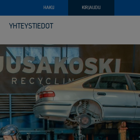
HAKU
KIRJAUDU
YHTEYSTIEDOT
pajateollisuus
troniikan tietoturvalliset kierrätysratkaisut
ava raportointi
ilyvälineistö
riaalien ja arkaluontoisten dokumenttien turvatuhous
puoliset noudon tilausvaihtoehdot
sjätehuollon palvelut
älöity palvelu logistiikassa ja keräilyssä
öinen siirtoasiakirjapalvelu
anto- ja kunnossapitoromun kierrätys