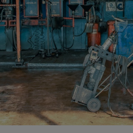
Yliopistot ja tutkimuspalvelut​
Rakentaminen ja infrastruktuuri
Sähk
Arkaluontoisten dokumenttien tuhous
Akku
Elektroniikan tietoturvaratkaisut
Asbe
Luotettavat kuljetuskumppanit
Elek
Muut käsittelypalvelut
Kaap
Rakennusjätteen vastaanotto
Kyll
Raportointi
Metal
Räätälöity opastus
Muun
Sähköinen siirtoasiakirjapalvelu
Rake
Saas
SF6 
Sähk
Tuul