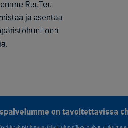
ksemme RecTec
lmistaa ja asentaa
mpäristöhuoltoon
ia.
spalvelumme on tavoitettavissa ch
äset keskustelemaan (chat tulee näkyviin sivun alakulmaan, 