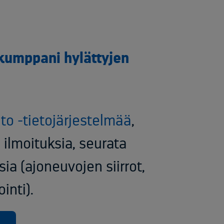
kumppani hylättyjen
to -tietojärjestelmää
,
 ilmoituksia, seurata
ia (ajoneuvojen siirrot,
nti). ​