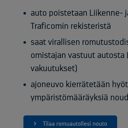
auto poistetaan Liikenne- j
Traficomin rekisteristä
saat virallisen romutustodi
omistajan vastuut autosta 
vakuutukset)
ajoneuvo kierrätetään hyö
ympäristömääräyksiä noud
Tilaa romuautollesi nouto