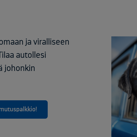
maan ja viralliseen
laa autollesi
ä johonkin
mutuspalkkio!