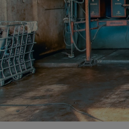
Metsäteollisuus
Elektroniikan kiinteähintaiset kierrätysratkaisut
Huoltoseisokkien räätälöidyt kierrätyspalvelut​
Kierrätysalueen kameravalvonta
Kierrätyskonsultointi
Lavat ja logistiikka
Materiaalien ja arkaluontoisten dokumenttien turvatuhous
Purku- ja tyhjennyspalvelut​
Raportointi ja seuranta
Saastuneen maaperän käsittely
Suurien muuntajien käsittely
Sähköinen siirtoasiakirjapalvelu
Tuotannon ja kunnossapidon metalliromun kierrätys