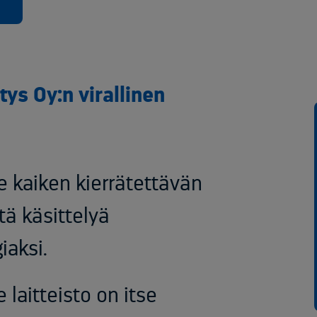
s Oy:n virallinen
 kaiken kierrätettävän
ä käsittelyä
iaksi.
aitteisto on itse