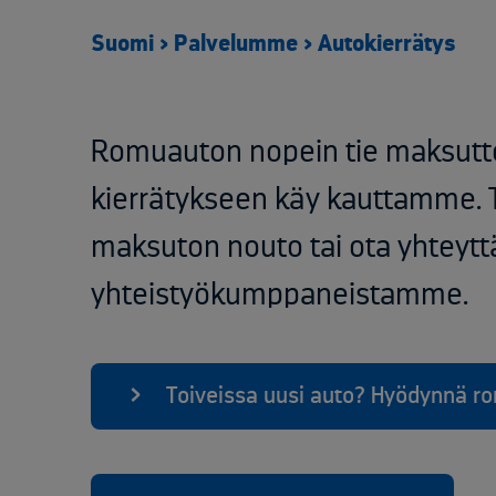
Suomi
>
Palvelumme
>
Autokierrätys
Romuauton nopein tie maksutto
kierrätykseen käy kauttamme. Ti
maksuton nouto tai ota yhteytt
yhteistyökumppaneistamme.
Toiveissa uusi auto? Hyödynnä ro