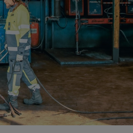
ö ja energia
jen kierrätys
stijätteen käsittely ja loppusijoitus
troniikan tietoturvaratkaisut
eleiden kierrätys
ästettyjen pylväiden kierrätys
lien käsittely ja kierrätys raaka-aineiksi
tajien käsittely ja kierrätys
nnus- ja purkujätteen hyödyntäminen
tuneen maaperän käsittely
Kaasueristeisten laitteiden ja kojeiden kierrätys
öinen siirtoasiakirjapalvelu
ivoimaloiden kierrätys