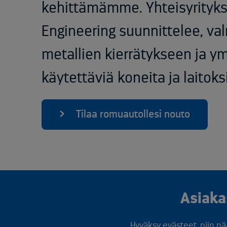
kehittämämme. Yhteisyrity
Engineering suunnittelee, va
metallien kierrätykseen ja y
käytettäviä koneita ja laitoks
Tilaa romuautollesi nouto
Asiaka
Hyväksy evästeet, niin pä