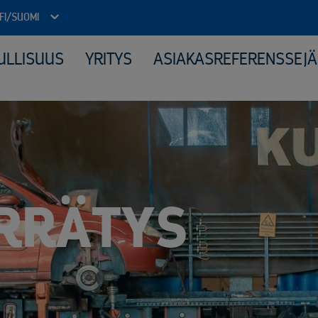
FI/SUOMI
ULLISUUS
YRITYS
ASIAKASREFERENSSEJÄ
Julkinen sektori
Kone
Arkistojen tyhjennys ja tietoturvatuhous
Elek
Autokierrätyspalvelut kunnille
Katt
ICT-laitteiden tietoturvallinen uusiokäyttö​
Kerä
Kiinteähintaiset tuhous- ja kierrätyspaketit
Mate
Komposiitin kierrätys
Moni
Monipuolinen yhteistyö kunnallisten jäteyhtiöiden kanssa
Peru
RRÄTYS
Purkuprojektit
Räät
Räätälöity viranomaisyhteistyö
Sähk
Sähköinen siirtoasiakirjapalvelu
Tuot
Valvotut tietoturvatuhoukset
Virkapukujen ja työvaatteiden tietoturvallinen kierrätys