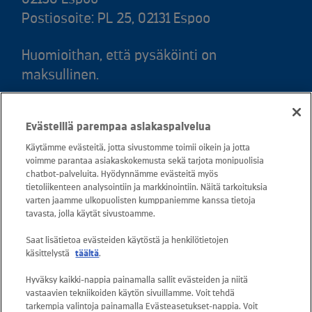
Postiosoite: PL 25, 02131 Espoo
Huomioithan, että pysäköinti on
maksullinen.
Puh. 020 781 781 (puhelun hinta 8,35
Evästeillä parempaa asiakaspalvelua
snt/puhelu + 16,69 snt/min)
Käytämme evästeitä, jotta sivustomme toimii oikein ja jotta
voimme parantaa asiakaskokemusta sekä tarjota monipuolisia
Asiakaspalvelu: 0800 30880
chatbot-palveluita. Hyödynnämme evästeitä myös
avoinna arkisin ma - pe klo 8-16
tietoliikenteen analysointiin ja markkinointiin. Näitä tarkoituksia
varten jaamme ulkopuolisten kumppaniemme kanssa tietoja
sähköposti:
tavasta, jolla käytät sivustoamme.
asiakaspalvelu@kuusakoski.com
Saat lisätietoa evästeiden käytöstä ja henkilötietojen
käsittelystä
täältä
.
Kaikki sähköpostiosoitteet ovat muotoa
Hyväksy kaikki-nappia painamalla sallit evästeiden ja niitä
etunimi.sukunimi@kuusakoski.com, ellei
vastaavien tekniikoiden käytön sivuillamme. Voit tehdä
yhteystiedoissa toisin mainita.
tarkempia valintoja painamalla Evästeasetukset-nappia. Voit