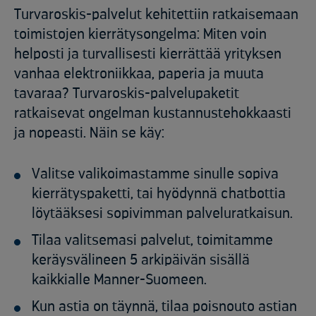
Turvaroskis-palvelut kehitettiin ratkaisemaan
toimistojen kierrätysongelma: Miten voin
helposti ja turvallisesti kierrättää yrityksen
vanhaa elektroniikkaa, paperia ja muuta
tavaraa? Turvaroskis-palvelupaketit
ratkaisevat ongelman kustannustehokkaasti
ja nopeasti. Näin se käy:
Valitse valikoimastamme sinulle sopiva
kierrätyspaketti, tai hyödynnä chatbottia
löytääksesi sopivimman palveluratkaisun.
Tilaa valitsemasi palvelut, toimitamme
keräysvälineen 5 arkipäivän sisällä
kaikkialle Manner-Suomeen.
Kun astia on täynnä, tilaa poisnouto astian