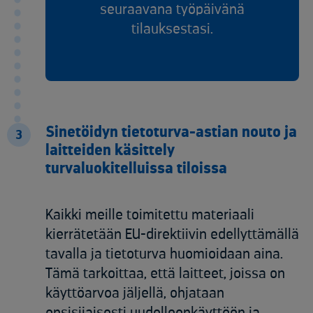
seuraavana työpäivänä
tilauksestasi.​
Sinetöidyn tietoturva-astian nouto ja
3
laitteiden käsittely
turvaluokitelluissa tiloissa​​
Kaikki meille toimitettu materiaali
kierrätetään EU-direktiivin edellyttämällä
tavalla ja tietoturva huomioidaan aina.
Tämä tarkoittaa, että laitteet, joissa on
käyttöarvoa jäljellä, ohjataan
ensisijaisesti uudelleenkäyttöön ja