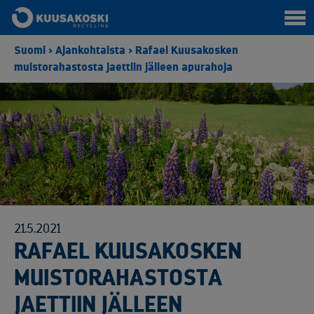
Suomi
>
Ajankohtaista
>
Rafael Kuusakosken
muistorahastosta jaettiin jälleen apurahoja
21.5.2021
RAFAEL KUUSAKOSKEN
MUISTORAHASTOSTA
JAETTIIN JÄLLEEN