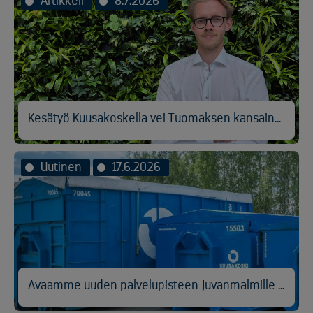
Artikkeli
8.7.2026
Kesätyö Kuusakoskella vei Tuomaksen kansainvälisen logistiikan pariin
Uutinen
17.6.2026
Avaamme uuden palvelupisteen Juvanmalmille Espooseen