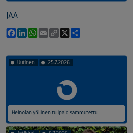
JAA
Facebook
LinkedIn
WhatsApp
Email
Copy
X
Share
Link
Uutinen
25.7.2026
Heinolan yöllinen tulipalo sammutettu