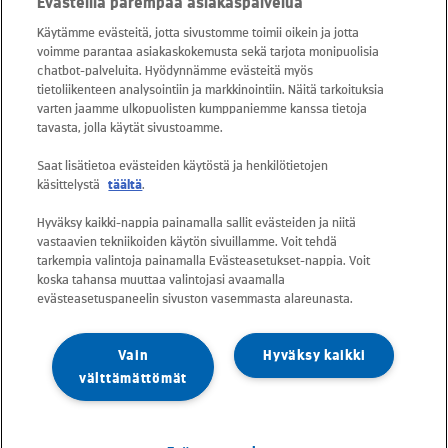
Evästeillä parempaa asiakaspalvelua
snt/puhelu + 16,69 snt/min)
Käytämme evästeitä, jotta sivustomme toimii oikein ja jotta
voimme parantaa asiakaskokemusta sekä tarjota monipuolisia
Asiakaspalvelu: 0800 30880
chatbot-palveluita. Hyödynnämme evästeitä myös
avoinna arkisin ma - pe klo 8-16
tietoliikenteen analysointiin ja markkinointiin. Näitä tarkoituksia
varten jaamme ulkopuolisten kumppaniemme kanssa tietoja
sähköposti:
tavasta, jolla käytät sivustoamme.
asiakaspalvelu@kuusakoski.com
Saat lisätietoa evästeiden käytöstä ja henkilötietojen
käsittelystä
täältä
.
Kaikki sähköpostiosoitteet ovat muotoa
Hyväksy kaikki-nappia painamalla sallit evästeiden ja niitä
etunimi.sukunimi@kuusakoski.com, ellei
vastaavien tekniikoiden käytön sivuillamme. Voit tehdä
yhteystiedoissa toisin mainita.
tarkempia valintoja painamalla Evästeasetukset-nappia. Voit
koska tahansa muuttaa valintojasi avaamalla
evästeasetuspaneelin sivuston vasemmasta alareunasta.
Tietosuoja Kuusakoskella
Vain
Hyväksy kaikki
Tietoturvapolitiikka
välttämättömät
Vastuullisuuspolitiikka