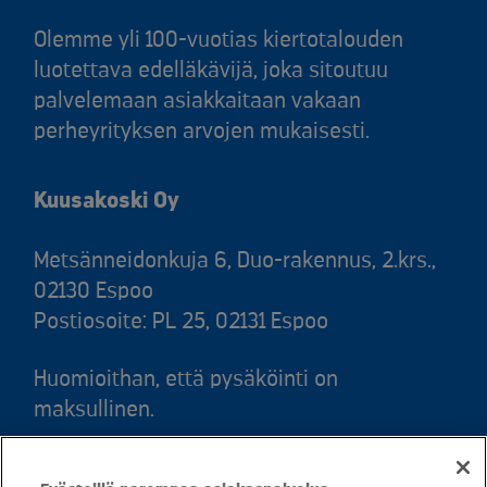
Olemme yli 100-vuotias kiertotalouden
luotettava edelläkävijä, joka sitoutuu
palvelemaan asiakkaitaan vakaan
perheyrityksen arvojen mukaisesti.
Kuusakoski Oy
Metsänneidonkuja 6, Duo-rakennus, 2.krs.,
02130 Espoo
Postiosoite: PL 25, 02131 Espoo
Huomioithan, että pysäköinti on
maksullinen.
Puh. 020 781 781 (puhelun hinta 8,35