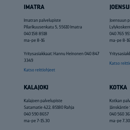
IMATRA
JOENSU
Imatran palvelupiste
Joensuun p
Pilarikuusenkatu 5, 55610 Imatra
Lylykosken
040 158 8518
040 765 95
ma-pe 8-16
ma-pe 8-1
Yritysasiakkaat: Hannu Heinonen 040 847
Yritysasiak
3349
Katso reitt
Katso reittiohjeet
KALAJOKI
KOTKA
Kalajoen palvelupiste
Kotkan pal
Satamatie 422, 85180 Rahja
Jänskäntie 
040 590 8657
040 560 36
ma-pe 7-15.30
ma-pe 7.30