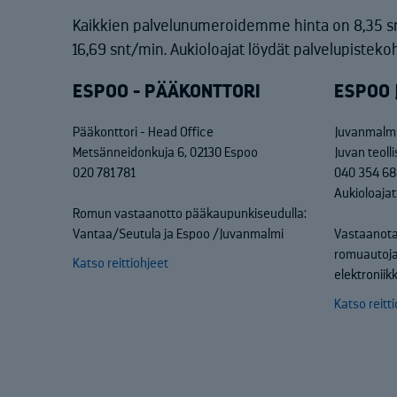
Kaikkien palvelunumeroidemme hinta on 8,35 s
16,69 snt/min. Aukioloajat löydät palvelupistekoh
ESPOO - PÄÄKONTTORI
ESPOO 
Pääkonttori - Head Office
Juvanmalmi
Metsänneidonkuja 6, 02130 Espoo
Juvan teoll
020 781 781
040 354 6
Aukioloajat
Romun vastaanotto pääkaupunkiseudulla:
Vantaa/Seutula ja Espoo /Juvanmalmi
Vastaanota
romuautoja
Katso reittiohjeet
elektronii
Katso reitt