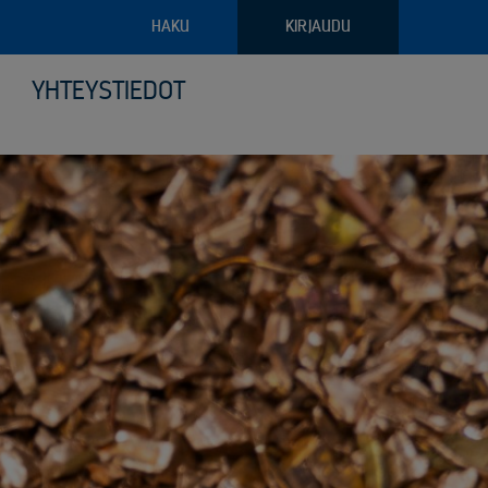
HAKU
KIRJAUDU
YHTEYSTIEDOT
pajateollisuus
troniikan tietoturvalliset kierrätysratkaisut
ava raportointi
ilyvälineistö
riaalien ja arkaluontoisten dokumenttien turvatuhous
puoliset noudon tilausvaihtoehdot
sjätehuollon palvelut
älöity palvelu logistiikassa ja keräilyssä
öinen siirtoasiakirjapalvelu
anto- ja kunnossapitoromun kierrätys