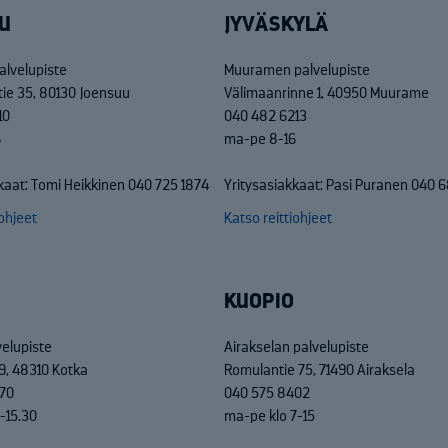
U
JYVÄSKYLÄ
alvelupiste
Muuramen palvelupiste
tie 35, 80130 Joensuu
Välimaanrinne 1, 40950 Muurame
10
040 482 6213
6
ma-pe 8-16
kaat: Tomi Heikkinen 040 725 1874
Yritysasiakkaat: Pasi Puranen 040 
iohjeet
Katso reittiohjeet
KUOPIO
velupiste
Airakselan palvelupiste
9, 48310 Kotka
Romulantie 75, 71490 Airaksela
70
040 575 8402
-15.30
ma-pe klo 7-15