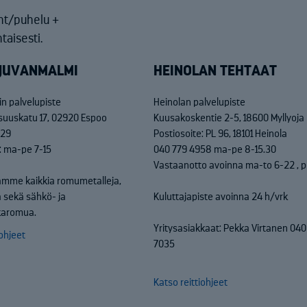
nt/puhelu +
taisesti.
JUVANMALMI
HEINOLAN TEHTAAT
n palvelupiste
Heinolan palvelupiste
isuuskatu 17, 02920 Espoo
Kuusakoskentie 2-5, 18600 Myllyoja
829
Postiosoite: PL 96, 18101 Heinola
: ma-pe 7-15
040 779 4958 ma-pe 8-15.30
Vastaanotto avoinna ma-to 6-22 , p
mme kaikkia romumetalleja,
 sekä sähkö- ja
Kuluttajapiste avoinna 24 h/vrk
kkaromua.
Yritysasiakkaat: Pekka Virtanen 04
iohjeet
7035
Katso reittiohjeet