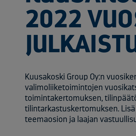
2022 VUO
JULKAIST
Kuusakoski Group Oy:n vuosiker
valimoliiketoimintojen vuosikat
toimintakertomuksen, tilinpää
tilintarkastuskertomuksen. Lis
teemaosion ja laajan vastuullis