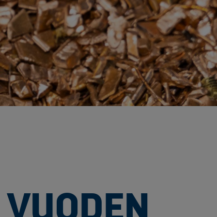
ö ja energia
jen kierrätys
stijätteen käsittely ja loppusijoitus
troniikan tietoturvaratkaisut
eleiden kierrätys
ästettyjen pylväiden kierrätys
lien käsittely ja kierrätys raaka-aineiksi
tajien käsittely ja kierrätys
nnus- ja purkujätteen hyödyntäminen
tuneen maaperän käsittely
Kaasueristeisten laitteiden ja kojeiden kierrätys
öinen siirtoasiakirjapalvelu
ivoimaloiden kierrätys
 VUODEN