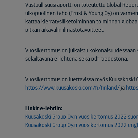
Vastuullisuusraportti on toteutettu Global Reporti
ulkopuolinen taho (Ernst & Young Oy) on varmenta
kattaa kierrätysliiketoiminnan toiminnan globaali
pitkän aikavälin ilmastotavoitteet.
Vuosikertomus on julkaistu kokonaisuudessaan s
selailtavana e-lehtenä sekä pdf-tiedostona.
Vuosikertomus on luettavissa myös Kuusakoski Oy
https://www.kuusakoski.com/fi/finland/
ja
http
Linkit e-lehtiin:
Kuusakoski Group Oy:n vuosikertomus 2022 suo
Kuusakoski Group Oy:n vuosikertomus 2022 engl