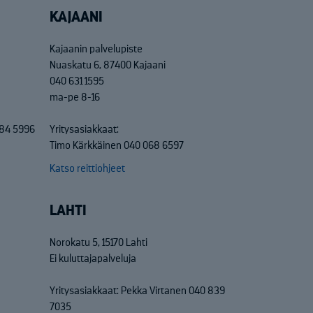
KAJAANI
Kajaanin palvelupiste
Nuaskatu 6, 87400 Kajaani
040 631 1595
ma-pe 8-16
684 5996
Yritysasiakkaat:
Timo Kärkkäinen 040 068 6597
Katso reittiohjeet
LAHTI
Norokatu 5, 15170 Lahti
Ei kuluttajapalveluja
Yritysasiakkaat: Pekka Virtanen 040 839
7035