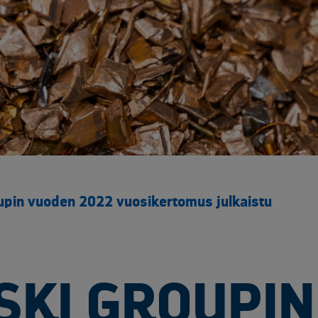
Yliopistot ja tutkimuspalvelut​
Rakentaminen ja infrastruktuuri
Sähk
Arkaluontoisten dokumenttien tuhous
Akku
Elektroniikan tietoturvaratkaisut
Asbe
Luotettavat kuljetuskumppanit
Elek
Muut käsittelypalvelut
Kaap
Rakennusjätteen vastaanotto
Kyll
Raportointi
Metal
Räätälöity opastus
Muun
Sähköinen siirtoasiakirjapalvelu
Rake
upin vuoden 2022 vuosikertomus julkaistu
Saas
SF6 
Sähk
Tuul
KI GROUPIN