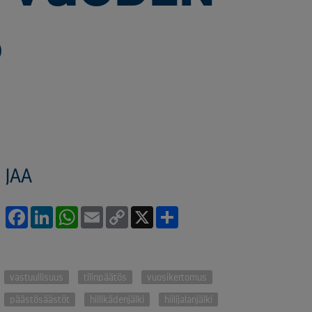
S
JAA
Facebook
LinkedIn
WhatsApp
Email
Copy
X
Share
Link
vastuullisuus
tilinpäätös
vuosikertomus
päästösäästöt
hiilikädenjälki
hiilijalanjälki