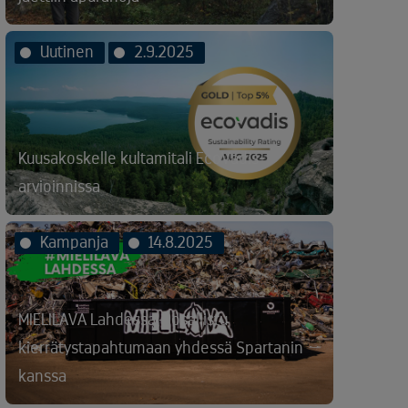
Uutinen
2.9.2025
Kuusakoskelle kultamitali EcoVadis-
arvioinnissa
Kampanja
14.8.2025
MIELILAVA Lahdessa – osallistu
kierrätystapahtumaan yhdessä Spartanin
kanssa