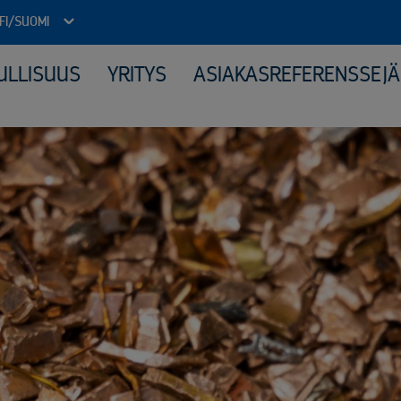
FI/SUOMI
ULLISUUS
YRITYS
ASIAKASREFERENSSEJÄ
Julkinen sektori
Kone
Arkistojen tyhjennys ja tietoturvatuhous
Elek
Autokierrätyspalvelut kunnille
Katt
ICT-laitteiden tietoturvallinen uusiokäyttö​
Kerä
Kiinteähintaiset tuhous- ja kierrätyspaketit
Mate
Komposiitin kierrätys
Moni
Monipuolinen yhteistyö kunnallisten jäteyhtiöiden kanssa
Peru
Purkuprojektit
Räät
Räätälöity viranomaisyhteistyö
Sähk
Sähköinen siirtoasiakirjapalvelu
Tuot
Valvotut tietoturvatuhoukset
Virkapukujen ja työvaatteiden tietoturvallinen kierrätys