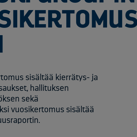
SIKERTOMU
U
tomus sisältää kierrätys- ja
saukset, hallituksen
töksen sekä
äksi vuosikertomus sisältää
uusraportin.