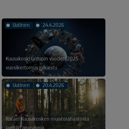
Uutinen
24.4.2026
Kuusakoski Groupin vuoden 2025
vuosikertomus julkaistu
Uutinen
20.4.2026
Rafael Kuusakosken muistorahastosta
jaettiin apurahoja