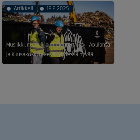
Artikkeli
18.6.2025
Musiikki, metalli ja mielenterveys – Apulanta
ja Kuusakoski tekevät yhdessä hyvää