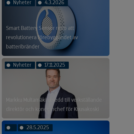
Nyheter
4.3.2026
Smart Battery Sensor redo att
revolutionera förebyggandet av
batteribränder
Nyheter
17.11.2025
Markku Multamäki utsedd till verkställande
direktör och koncernchef för Kuusakoski
28.5.2025