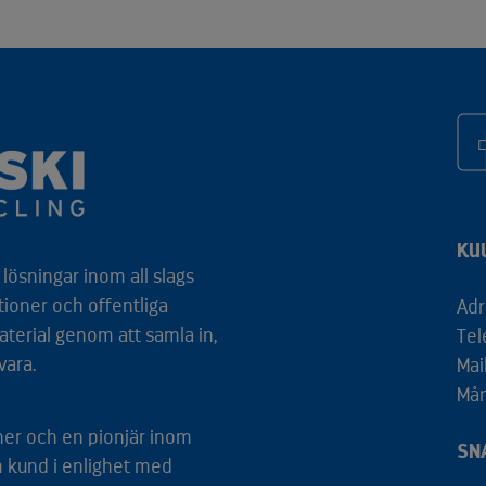
KU
lösningar inom all slags
tioner och offentliga
Adr
aterial genom att samla in,
Tel
vara.
Mai
Mån
tner och en pionjär inom
SN
m kund i enlighet med