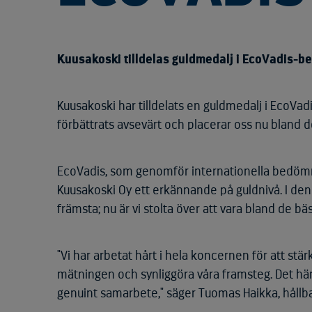
Kuusakoski tilldelas guldmedalj i EcoVadis-
Kuusakoski har tilldelats en guldmedalj i EcoVad
förbättrats avsevärt och placerar oss nu bland d
EcoVadis, som genomför internationella bedömni
Kuusakoski Oy ett erkännande på guldnivå. I den
främsta; nu är vi stolta över att vara bland de bä
"Vi har arbetat hårt i hela koncernen för att stär
mätningen och synliggöra våra framsteg. Det här 
genuint samarbete," säger Tuomas Haikka, hållb