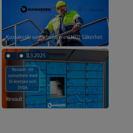
Kuusakoski samarbetar med MTO Säkerhet
11.3.2025
Revault