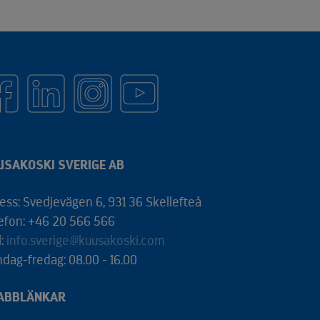
USAKOSKI SVERIGE AB
ess: Svedjevägen 6, 931 36 Skellefteå
efon: +46 20 566 566
l:
info.sverige@kuusakoski.com
dag-fredag: 08.00 - 16.00
ABBLÄNKAR