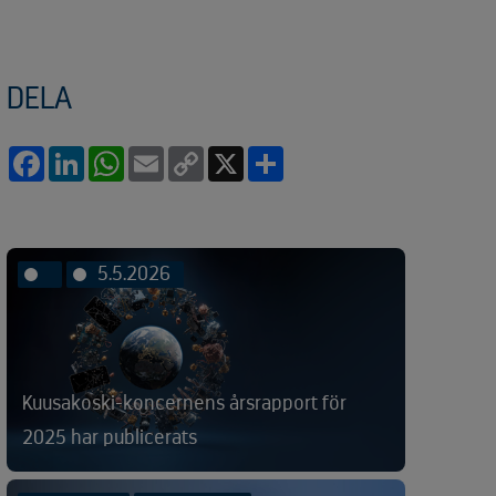
DELA
Facebook
LinkedIn
WhatsApp
Email
Copy
X
Share
Link
5.5.2026
Kuusakoski-koncernens årsrapport för
2025 har publicerats