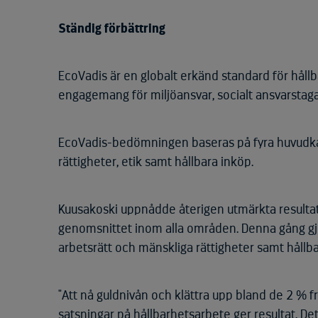
Ständig förbättring
EcoVadis är en globalt erkänd standard för håll
engagemang för miljöansvar, socialt ansvarstag
EcoVadis-bedömningen baseras på fyra huvudkate
rättigheter, etik samt hållbara inköp.
Kuusakoski uppnådde återigen utmärkta resultat
genomsnittet inom alla områden. Denna gång gjor
arbetsrätt och mänskliga rättigheter samt hållba
"Att nå guldnivån och klättra upp bland de 2 % fr
satsningar på hållbarhetsarbete ger resultat. Det