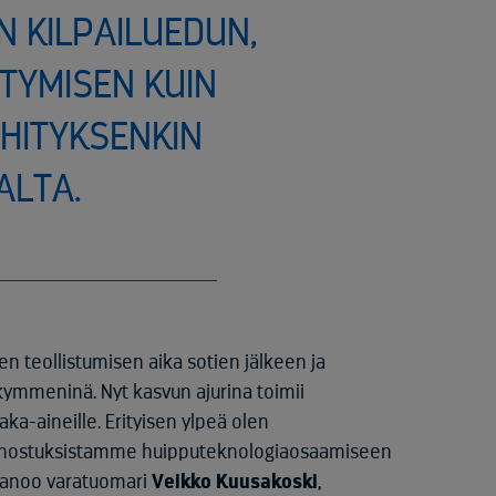
N KILPAILUEDUN,
TYMISEN KUIN
HITYKSENKIN
ALTA.
 teollistumisen aika sotien jälkeen ja
ymmeninä. Nyt kasvun ajurina toimii
aka-aineille. Erityisen ylpeä olen
anostuksistamme huipputeknologiaosaamiseen
 sanoo varatuomari
Veikko Kuusakoski
,