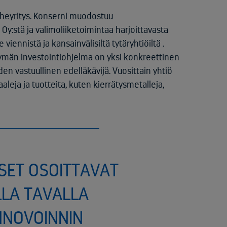
rheyritys. Konserni muodostuu
 Oy:stä ja valimoliiketoimintaa harjoittavasta
viennistä ja kansainvälisiltä tytäryhtiöiltä .
rtymän investointiohjelma on yksi konkreettinen
den vastuullinen edelläkävijä. Vuosittain yhtiö
aaleja ja tuotteita, kuten kierrätysmetalleja,
KSET OSOITTAVAT
LLA TAVALLA
NNOVOINNIN