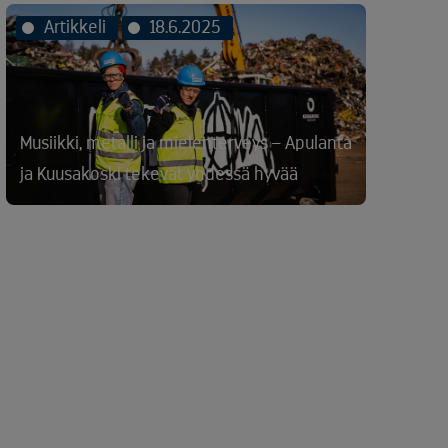
Artikkeli
18.6.2025
Musiikki, metalli ja mielenterveys – Apulanta
ja Kuusakoski tekevät yhdessä hyvää