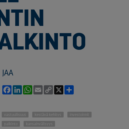
NTIN
ALKINTO
JAA
Facebook
LinkedIn
WhatsApp
Email
Copy
X
Share
Link
vastuullisuus
kestävä kehitys
investoinnit
palkinto
kansainvälisyys