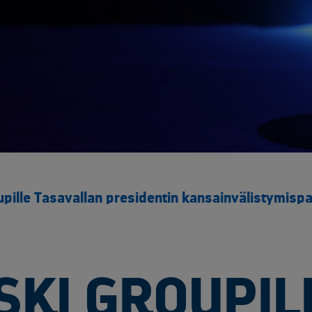
Yliopistot ja tutkimuspalvelut​
Rakentaminen ja infrastruktuuri
Sähk
Arkaluontoisten dokumenttien tuhous
Akku
Elektroniikan tietoturvaratkaisut
Asbe
Luotettavat kuljetuskumppanit
Elek
Muut käsittelypalvelut
Kaap
Rakennusjätteen vastaanotto
Kyll
Raportointi
Metal
Räätälöity opastus
Muun
Sähköinen siirtoasiakirjapalvelu
Rake
pille Tasavallan presidentin kansainvälistymispa
Saas
SF6 
Sähk
Tuul
KI GROUPIL