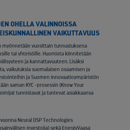
EN OHELLA VALINNOISSA
TEISKUNNALLINEN VAIKUTTAVUUS
to myönnetään vuosittain tunnustuksena
sille tai yhteisöille. Huomiota kiinnitetään
nvälisyyteen ja kannattavuuteen. Lisäksi
tta, vaikutuksia suomalaisen osaamisen ja
vestointeihin ja Suomen innovaatioympäristön
tetään saman KYC -prosessin (Know Your
toimijat tunnistavat ja tuntevat asiakkaansa
nä vuonna Neural DSP Technologies
nsainvälisen investoija) sekä EnergyVaasa