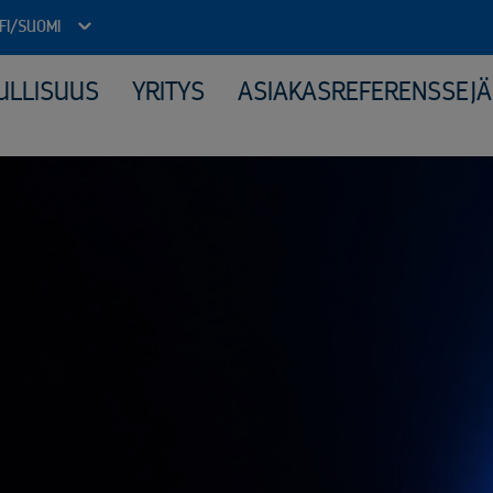
FI/SUOMI
ULLISUUS
YRITYS
ASIAKASREFERENSSEJÄ
Julkinen sektori
Kone
Arkistojen tyhjennys ja tietoturvatuhous
Elek
Autokierrätyspalvelut kunnille
Katt
ICT-laitteiden tietoturvallinen uusiokäyttö​
Kerä
Kiinteähintaiset tuhous- ja kierrätyspaketit
Mate
Komposiitin kierrätys
Moni
Monipuolinen yhteistyö kunnallisten jäteyhtiöiden kanssa
Peru
Purkuprojektit
Räät
Räätälöity viranomaisyhteistyö
Sähk
Sähköinen siirtoasiakirjapalvelu
Tuot
Valvotut tietoturvatuhoukset
Virkapukujen ja työvaatteiden tietoturvallinen kierrätys