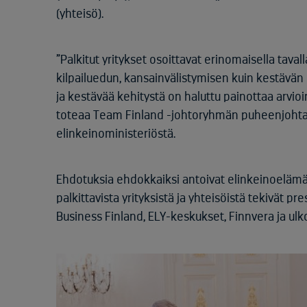
(yhteisö).
”Palkitut yritykset osoittavat erinomaisella tava
kilpailuedun, kansainvälistymisen kuin kestävän
ja kestävää kehitystä on haluttu painottaa arvio
toteaa Team Finland -johtoryhmän puheenjohtaj
elinkeinoministeriöstä.
Ehdotuksia ehdokkaiksi antoivat elinkeinoelämän
palkittavista yrityksistä ja yhteisöistä tekivät p
Business Finland, ELY-keskukset, Finnvera ja ulk