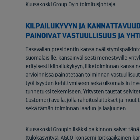
Kuusakoski Group Oy:n toimitusjohtaja.
KILPAILUKYVYN JA KANNATTAVUUD
PAINOIVAT VASTUULLISUUS JA YH
Tasavallan presidentin kansainvälistymispalkin
suomalaisille, kansainvälisesti menestyville yrityk
erityisesti kilpailukykyyn, liiketoiminnan kansai
arvioinnissa painotetaan toiminnan vastuullisuu
työllisyyden kehittymiseen sekä ulkomaisiin in
tunnetuksi tekemiseen. Yritysten taustat selvi
Customer) avulla, jolla rahoituslaitokset ja muut 
sekä tämän toiminnan laadun ja laajuuden.
Kuusakoski Groupin lisäksi palkinnon saivat tä
(tulokasyritys), AGCO-konserni (pitkäaikainen ka