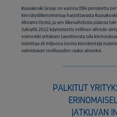
Kuusakoski Group on vuonna 1914 perustettu pe
kierrätysliiketoimintaa harjoittavasta Kuusakoski
Alteams Oy:stä, ja sen liikevaihdosta pääosa tulee 
Syksyllä 2022 käynnistetty erillinen vihreän sii
esimerkki yrityksen tavoitteesta olla kiertotalou
toimittaa yli miljoona tonnia kierrätettyjä materi
valmistavan teollisuuden raaka-aineeksi.
PALKITUT YRITY
ERINOMAISE
JATKUVAN I