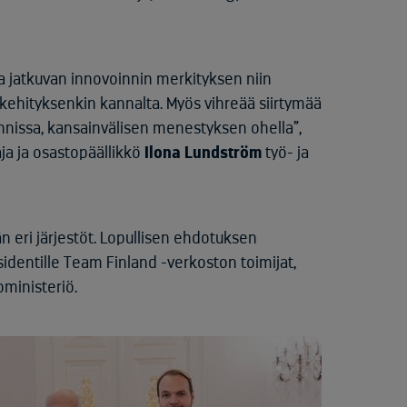
lla jatkuvan innovoinnin merkityksen niin
 kehityksenkin kannalta. Myös vihreää siirtymää
innissa, kansainvälisen menestyksen ohella”,
a ja osastopäällikkö
Ilona Lundström
työ- ja
 eri järjestöt. Lopullisen ehdotuksen
residentille Team Finland -verkoston toimijat,
oministeriö.