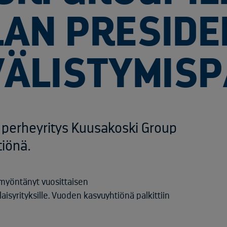
AN PRESIDE
ÄLISTYMISP
ä perheyritys Kuusakoski Group
tiönä.
myöntänyt vuosittaisen
syrityksille. Vuoden kasvuyhtiönä palkittiin