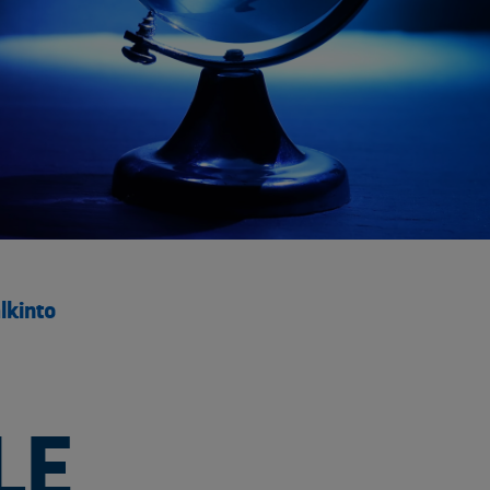
ö ja energia
jen kierrätys
stijätteen käsittely ja loppusijoitus
troniikan tietoturvaratkaisut
eleiden kierrätys
ästettyjen pylväiden kierrätys
lien käsittely ja kierrätys raaka-aineiksi
tajien käsittely ja kierrätys
nnus- ja purkujätteen hyödyntäminen
lkinto
tuneen maaperän käsittely
Kaasueristeisten laitteiden ja kojeiden kierrätys
öinen siirtoasiakirjapalvelu
ivoimaloiden kierrätys
LE