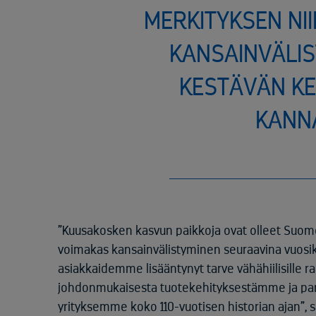
MERKITYKSEN NII
KANSAINVÄLIS
KESTÄVÄN KE
KANN
”Kuusakosken kasvun paikkoja ovat olleet Suomen
voimakas kansainvälistyminen seuraavina vuosik
asiakkaidemme lisääntynyt tarve vähähiilisille ra
johdonmukaisesta tuotekehityksestämme ja p
yrityksemme koko 110-vuotisen historian ajan”,