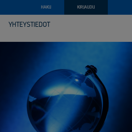
HAKU
KIRJAUDU
YHTEYSTIEDOT
pajateollisuus
troniikan tietoturvalliset kierrätysratkaisut
ava raportointi
ilyvälineistö
riaalien ja arkaluontoisten dokumenttien turvatuhous
puoliset noudon tilausvaihtoehdot
sjätehuollon palvelut
älöity palvelu logistiikassa ja keräilyssä
öinen siirtoasiakirjapalvelu
anto- ja kunnossapitoromun kierrätys