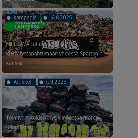
Kampanja
14.8.2025
MIELILAVA Lahdessa – osallistu
kierrätystapahtumaan yhdessä Spartanin
kanssa
Artikkeli
6.8.2025
Toimiva autokierrätys kiinnostaa meren
takanakin