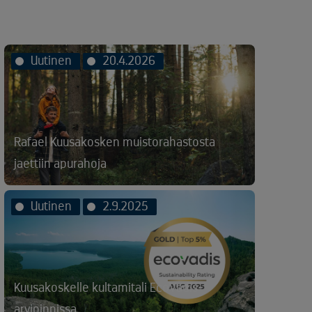
Uutinen
20.4.2026
Rafael Kuusakosken muistorahastosta
jaettiin apurahoja
Uutinen
2.9.2025
Kuusakoskelle kultamitali EcoVadis-
arvioinnissa