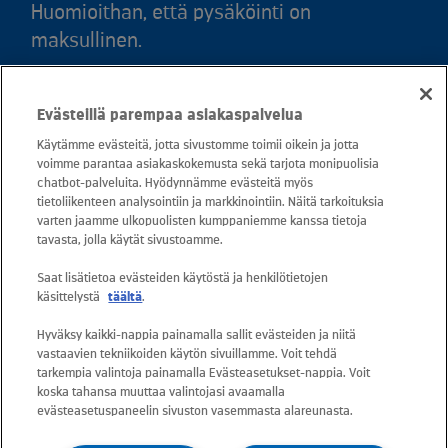
Huomioithan, että pysäköinti on
maksullinen.
Puh. 020 781 781 (puhelun hinta 8,35
Evästeillä parempaa asiakaspalvelua
snt/puhelu + 16,69 snt/min)
Käytämme evästeitä, jotta sivustomme toimii oikein ja jotta
voimme parantaa asiakaskokemusta sekä tarjota monipuolisia
Asiakaspalvelu: 0800 30880
chatbot-palveluita. Hyödynnämme evästeitä myös
avoinna arkisin ma - pe klo 8-16
tietoliikenteen analysointiin ja markkinointiin. Näitä tarkoituksia
varten jaamme ulkopuolisten kumppaniemme kanssa tietoja
sähköposti:
tavasta, jolla käytät sivustoamme.
asiakaspalvelu@kuusakoski.com
Saat lisätietoa evästeiden käytöstä ja henkilötietojen
käsittelystä
täältä
.
Kaikki sähköpostiosoitteet ovat muotoa
Hyväksy kaikki-nappia painamalla sallit evästeiden ja niitä
etunimi.sukunimi@kuusakoski.com, ellei
vastaavien tekniikoiden käytön sivuillamme. Voit tehdä
yhteystiedoissa toisin mainita.
tarkempia valintoja painamalla Evästeasetukset-nappia. Voit
koska tahansa muuttaa valintojasi avaamalla
evästeasetuspaneelin sivuston vasemmasta alareunasta.
Tietosuoja Kuusakoskella