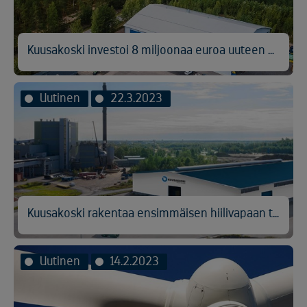
Kuusakoski investoi 8 miljoonaa euroa uuteen kylmälaitteiden kierrätyslaitokseen
Uutinen
22.3.2023
Kuusakoski rakentaa ensimmäisen hiilivapaan teräksenkierrätyslaitoksen Kemin Veitsiluotoon
Uutinen
14.2.2023