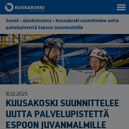
Suomi
>
Ajankohtaista
>
Kuusakoski suunnittelee uutta
palvelupistettä Espoon Juvanmalmille
16.12.2025
KUUSAKOSKI SUUNNITTELEE
UUTTA PALVELUPISTETTÄ
ESPOON JUVANMALMILLE