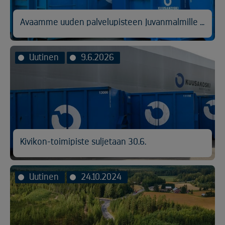
Avaamme uuden palvelupisteen Juvanmalmille Espooseen
Uutinen
9.6.2026
Kivikon-toimipiste suljetaan 30.6.
Uutinen
24.10.2024