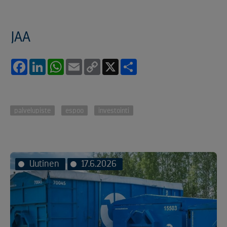
JAA
Facebook
LinkedIn
WhatsApp
Email
Copy
X
Share
Link
palvelupiste
espoo
investointi
Uutinen
17.6.2026