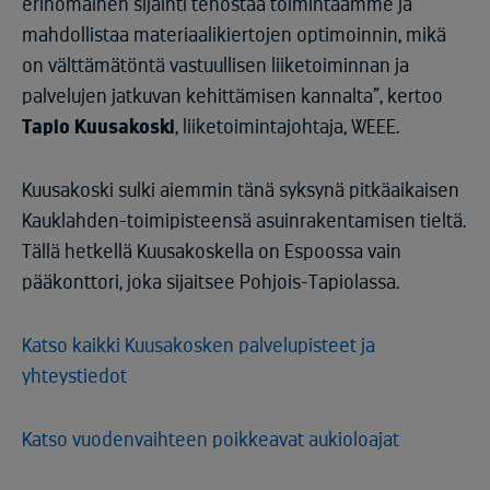
erinomainen sijainti tehostaa toimintaamme ja
mahdollistaa materiaalikiertojen optimoinnin, mikä
on välttämätöntä vastuullisen liiketoiminnan ja
palvelujen jatkuvan kehittämisen kannalta”, kertoo
Tapio Kuusakoski
, liiketoimintajohtaja, WEEE.
Kuusakoski sulki aiemmin tänä syksynä pitkäaikaisen
Kauklahden-toimipisteensä asuinrakentamisen tieltä.
Tällä hetkellä Kuusakoskella on Espoossa vain
pääkonttori, joka sijaitsee Pohjois-Tapiolassa.
Katso kaikki Kuusakosken palvelupisteet ja
yhteystiedot
Katso vuodenvaihteen poikkeavat aukioloajat