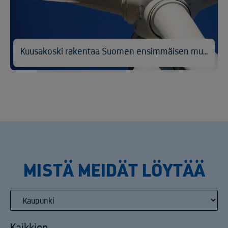
Kuusakoski rakentaa Suomen ensimmäisen muovikomposiitin kierrätyslaitoksen Hyvinkäälle
MISTÄ MEIDÄT LÖYTÄÄ
Kaikkien