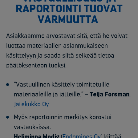
RAPORTOINTI TUOVAT
VARMUUTTA
Asiakkaamme arvostavat sitä, että he voivat
luottaa materiaalien asianmukaiseen
käsittelyyn ja saada siitä selkeää tietoa
päätöksenteon tueksi.
”Vastuullinen käsittely toimitetuille
materiaaleille ja jätteille.” –
Teija Forsman
,
Jätekukko Oy
Myös raportoinnin merkitys korostui
vastauksissa.
Heliminna Modig
(
Endomines Oy
) kiittää