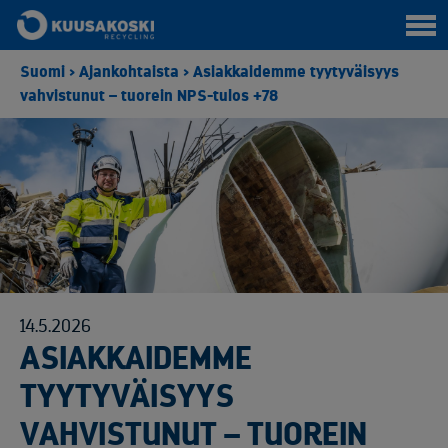
Suomi
>
Ajankohtaista
>
Asiakkaidemme tyytyväisyys
vahvistunut – tuorein NPS-tulos +78
14.5.2026
ASIAKKAIDEMME
TYYTYVÄISYYS
VAHVISTUNUT – TUOREIN