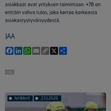
asiakkaat ovat yrityksen toimintaan.
+78 on
erittäin vahva tulos, joka kertoo korkeasta
asiakastyytyväisyydestä.
JAA
Facebook
LinkedIn
WhatsApp
Email
Copy
X
Share
Link
nps
Artikkeli
23.1.2026