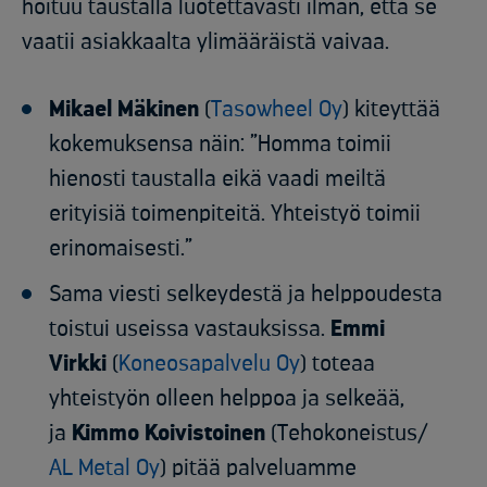
hoituu taustalla luotettavasti ilman, että se
vaatii asiakkaalta ylimääräistä vaivaa.
Mikael Mäkinen
(
Tasowheel Oy
) kiteyttää
kokemuksensa näin:
”Homma toimii
hienosti taustalla eikä vaadi meiltä
erityisiä toimenpiteitä. Yhteistyö toimii
erinomaisesti.”
Sama viesti selkeydestä ja helppoudesta
toistui useissa vastauksissa.
Emmi
Virkki
(
Koneosapalvelu Oy
) toteaa
yhteistyön olleen helppoa ja selkeää,
ja
Kimmo Koivistoinen
(Tehokoneistus/
AL Metal Oy
) pitää palveluamme