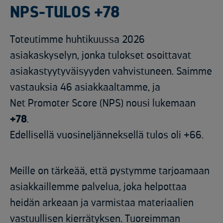
NPS-TULOS +78
Toteutimme huhtikuussa 2026
asiakaskyselyn, jonka tulokset
osoittavat
as
iakastyytyväisyyden
vahvistuneen
. Saimme
vastauksia 46 asiakkaaltamme, ja
Net
Promoter
Score
(NPS) nousi lukemaan
+78
.
Edellisellä
vuosineljänneksellä
tulos
oli
+66.
Meille on tärkeää, että pystymme tarjoamaan
asiakkaillemme palvelua, joka helpottaa
heidän arkeaan ja varmistaa materiaalien
vastuullisen kierrätyksen.
Tuoreimman