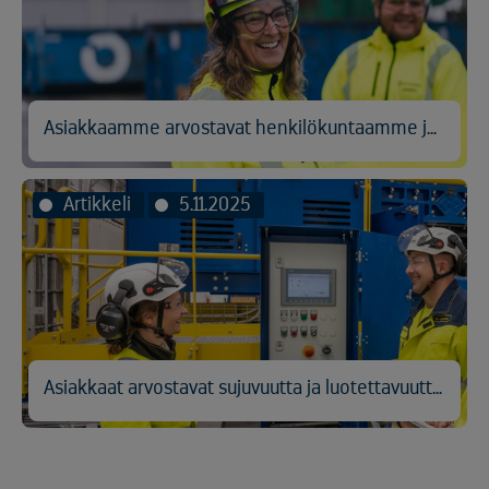
Asiakkaamme arvostavat henkilökuntaamme ja sujuvaa palvelua – Joulukuun NPS-tulos +66
Artikkeli
5.11.2025
Asiakkaat arvostavat sujuvuutta ja luotettavuutta – Kuusakosken NPS nousi ennätykseen +70