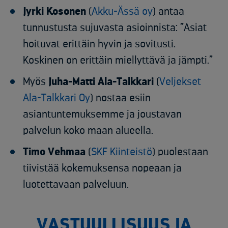
Jyrki Kosonen
(
Akku-Ässä oy
) antaa
tunnustusta sujuvasta asioinnista:
”Asiat
hoituvat erittäin hyvin ja sovitusti.
Koskinen on erittäin miellyttävä ja jämpti.”
Myös
Juha-Matti Ala-Talkkari
(
Veljekset
Ala-Talkkari Oy
) nostaa esiin
asiantuntemuksemme ja joustavan
palvelun koko maan alueella.
Timo Vehmaa
(
SKF Kiinteistö
) puolestaan
tiivistää kokemuksensa nopeaan ja
luotettavaan palveluun.
VASTUULLISUUS JA