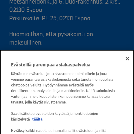
Metsänneidonkuja 6, Duo-rakennus, 2.krs.,
02130 Espoo
Postiosoite: PL 25, 02131 Espoo
Huomioithan, että pysäköinti on
maksullinen.
Puh. 020 781 781 (puhelun hinta 8,35
Evästeillä parempaa asiakaspalvelua
snt/puhelu + 16,69 snt/min)
Käytämme evästeitä, jotta sivustomme toimii oikein ja jotta
voimme parantaa asiakaskokemusta sekä tarjota monipuolisia
Asiakaspalvelu: 0800 30880
chatbot-palveluita. Hyödynnämme evästeitä myös
avoinna arkisin ma - pe klo 8-16
tietoliikenteen analysointiin ja markkinointiin. Näitä tarkoituksia
varten jaamme ulkopuolisten kumppaniemme kanssa tietoja
sähköposti:
tavasta, jolla käytät sivustoamme.
asiakaspalvelu@kuusakoski.com
Saat lisätietoa evästeiden käytöstä ja henkilötietojen
käsittelystä
täältä
.
Kaikki sähköpostiosoitteet ovat muotoa
Hyväksy kaikki-nappia painamalla sallit evästeiden ja niitä
etunimi.sukunimi@kuusakoski.com, ellei