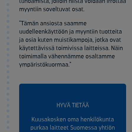
tuhoamista, jolloin niistä voidaan irrottaa
myyntiin soveltuvat osat.
"Tämän ansiosta saamme
uudelleenkäyttöön ja myyntiin tuotteita
ja osia kuten muistikampoja, jotka ovat
käytettävissä toimivissa laitteissa. Näin
toimimalla vähennämme osaltamme
ympäristökuormaa."
HYVÄ TIETÄÄ
Kuusakosken oma henkilökunta
purkaa laitteet Suomessa yhtiön