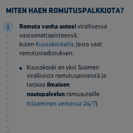
MITEN HAEN ROMUTUSPALKKIOTA?
Romuta vanha autosi
virallisessa
1
vastaanottopisteessä,
kuten
Kuusakoskella
, josta saat
romutustodistuksen.
Kuusakoski on yksi Suomen
virallisista romutuspisteistä ja
tarjoaa
ilmaisen
noutopalvelun
romuautoille
(
tilaaminen verkossa 24/7
).