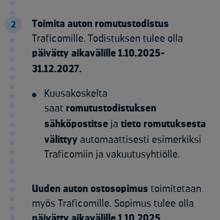
Toimita auton romutustodistus
2
Traficomille. Todistuksen tulee olla
päivätty aikavälille 1.10.2025-
31.12.2027.
Kuusakoskelta
saat
romutustodistuksen
sähköpostitse
ja
tieto romutuksesta
välittyy
automaattisesti esimerkiksi
Traficomiin ja vakuutusyhtiölle.
Uuden auton ostosopimus
toimitetaan
myös Traficomille. Sopimus tulee olla
päivätty aikavälille 1.10.2025