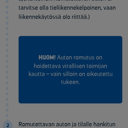
tarvitse olla tieliikennekelpoinen, vaan
liikennekäytössä olo riittää.)
HUOM!
Auton romutus on
hoidettava virallisen toimijan
kautta – vain silloin on oikeutettu
tukeen.
Romutettavan auton ja tilalle hankitun
2