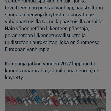
Valtion romutuspalkkio on tuki, jonka
tavoitteena on poistaa vanhoja, päästöiltään
suuria ajoneuvoja käytöstä ja korvata ne
vähäpäästöisillä tai nollapäästöisillä autoilla.
Näin vähennetään liikenteen päästöjä,
parannetaan liikenneturvallisuutta ja
uudistetaan autokantaa, joka on Suomessa
Euroopan vanhimpia.
Kampanja jatkuu vuoden 2027 loppuun tai
kunnes määräraha (20 miljoonaa euroa) on
käytetty.