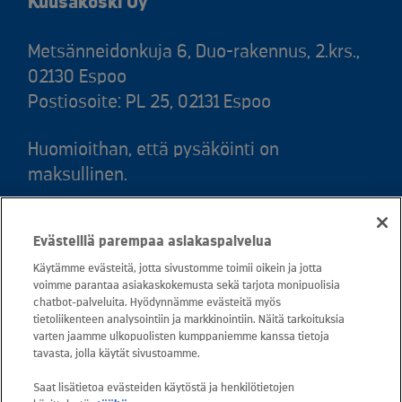
Kuusakoski Oy
Metsänneidonkuja 6, Duo-rakennus, 2.krs.,
02130 Espoo
Postiosoite: PL 25, 02131 Espoo
Huomioithan, että pysäköinti on
maksullinen.
Puh. 020 781 781 (puhelun hinta 8,35
Evästeillä parempaa asiakaspalvelua
snt/puhelu + 16,69 snt/min)
Käytämme evästeitä, jotta sivustomme toimii oikein ja jotta
voimme parantaa asiakaskokemusta sekä tarjota monipuolisia
Asiakaspalvelu: 0800 30880
chatbot-palveluita. Hyödynnämme evästeitä myös
avoinna arkisin ma - pe klo 8-16
tietoliikenteen analysointiin ja markkinointiin. Näitä tarkoituksia
varten jaamme ulkopuolisten kumppaniemme kanssa tietoja
sähköposti:
tavasta, jolla käytät sivustoamme.
asiakaspalvelu@kuusakoski.com
Saat lisätietoa evästeiden käytöstä ja henkilötietojen