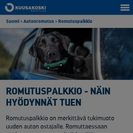
Suomi
>
Autonromutus
>
Romutuspalkkio
ROMUTUSPALKKIO - NÄIN
HYÖDYNNÄT TUEN
Romutuspalkkio on merkittävä tukimuoto
uuden auton ostajalle. Romuttaessaan