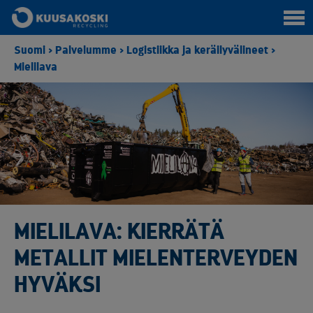
Suomi
>
Palvelumme
>
Logistiikka ja keräilyvälineet
>
Mielilava
MIELILAVA: KIERRÄTÄ
METALLIT MIELENTERVEYDEN
HYVÄKSI