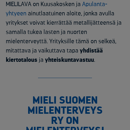
MIELILAVA on
Kuusakosken ja
Apulanta-
yhtyeen
ainutlaatuinen
aloite
,
jonka
avulla
yritykset
voivat
kierrättää
metallijätteensä
ja
samalla
tukea lasten ja nuorten
mielenterveyttä
.
Yrityksille tämä on selkeä,
mitattava ja vaikuttava tapa
yhdistää
kiertotalous
ja
yhteiskuntavastuu
.
MIELI SUOMEN
MIELENTERVEYS
RY ON