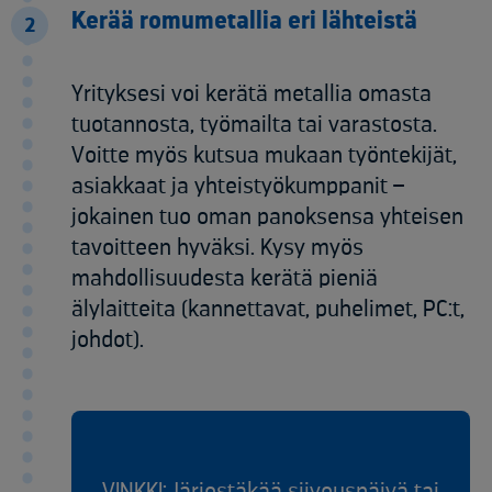
Kerää romumetallia eri lähteistä
2
Yrityksesi voi kerätä metallia omasta
tuotannosta, työmailta tai varastosta.
Voitte myös kutsua mukaan työntekijät,
asiakkaat ja yhteistyökumppanit –
jokainen tuo oman panoksensa yhteisen
tavoitteen hyväksi. Kysy myös
mahdollisuudesta kerätä pieniä
älylaitteita (kannettavat, puhelimet, PC:t,
johdot).
VINKKI: Järjestäkää siivouspäivä tai