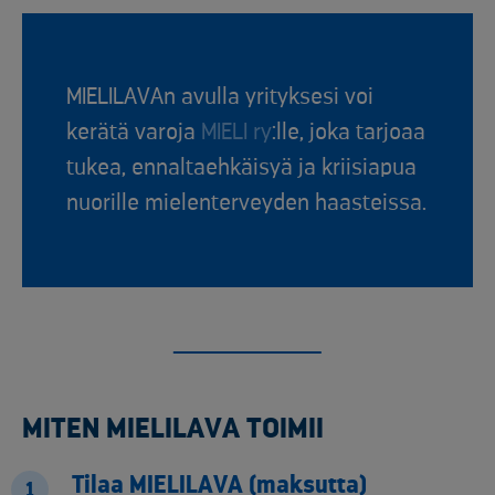
MIELILAVAn
avulla
yrityksesi
voi
kerätä
varoja
MIELI
ry
:lle
, joka tarjoaa
tukea, ennaltaehkäisyä ja kriisiapua
nuorille mielenterveyden haasteissa.
MITEN MIELILAVA TOIMII
Tilaa MIELILAVA (maksutta)
1