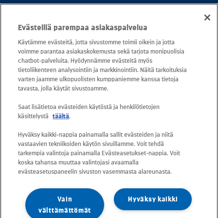
Puh. 020 781 781 (puhelun hinta 8,35
Evästeillä parempaa asiakaspalvelua
snt/puhelu + 16,69 snt/min)
Käytämme evästeitä, jotta sivustomme toimii oikein ja jotta
voimme parantaa asiakaskokemusta sekä tarjota monipuolisia
Asiakaspalvelu: 0800 30880
chatbot-palveluita. Hyödynnämme evästeitä myös
avoinna arkisin ma - pe klo 8-16
tietoliikenteen analysointiin ja markkinointiin. Näitä tarkoituksia
varten jaamme ulkopuolisten kumppaniemme kanssa tietoja
sähköposti:
tavasta, jolla käytät sivustoamme.
asiakaspalvelu@kuusakoski.com
Saat lisätietoa evästeiden käytöstä ja henkilötietojen
käsittelystä
täältä
.
Kaikki sähköpostiosoitteet ovat muotoa
Hyväksy kaikki-nappia painamalla sallit evästeiden ja niitä
etunimi.sukunimi@kuusakoski.com, ellei
vastaavien tekniikoiden käytön sivuillamme. Voit tehdä
yhteystiedoissa toisin mainita.
tarkempia valintoja painamalla Evästeasetukset-nappia. Voit
koska tahansa muuttaa valintojasi avaamalla
evästeasetuspaneelin sivuston vasemmasta alareunasta.
Tietosuoja Kuusakoskella
Vain
Hyväksy kaikki
Tietoturvapolitiikka
välttämättömät