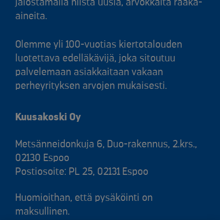
jalostamalla niistä uusia, arvokkaita raaka-
aineita.
Olemme yli 100-vuotias kiertotalouden
luotettava edelläkävijä, joka sitoutuu
palvelemaan asiakkaitaan vakaan
perheyrityksen arvojen mukaisesti.
Kuusakoski Oy
Metsänneidonkuja 6, Duo-rakennus, 2.krs.,
02130 Espoo
Postiosoite: PL 25, 02131 Espoo
Huomioithan, että pysäköinti on
maksullinen.