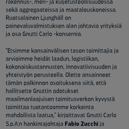
rakennus-, meri- ja kuljetusteollisuudessa
sekä aggregaateissa ja maatalouskoneissa.
Ruotsalainen Ljunghäll on
painevaluvalmistuksen alan johtavia yrityksiä
ja osa Gnutti Carlo -konsernia.
"Etsimme kansainvälisen tason toimittajia ja
arvioimme heidät laadun, logistiikan,
kokonaiskustannusten, innovatiivisuuden ja
yhteistyön perusteella. Olette ansainneet
tämän palkinnon osoituksena siitä, että
hallitsette Gnuttin odotukset
maailmanlaajuisen toimitusverkon kyvystä
toimittaa tuotantoomme korkeinta
mahdollista laatua," kirjoittavat Gnutti Carlo
S.p.A:n hankintajohtaja
Fabio Zucchi
ja