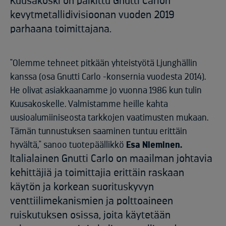
Kuusakoski on palkittu Gnutti Carlon
kevytmetallidivisioonan vuoden 2019
parhaana toimittajana.
"Olemme tehneet pitkään yhteistyötä Ljunghällin
kanssa (osa Gnutti Carlo -konsernia vuodesta 2014).
He olivat asiakkaanamme jo vuonna 1986 kun tulin
Kuusakoskelle. Valmistamme heille kahta
uusioalumiiniseosta tarkkojen vaatimusten mukaan.
Tämän tunnustuksen saaminen tuntuu erittäin
hyvältä," sanoo tuotepäällikkö
Esa Nieminen.
Italialainen Gnutti Carlo on maailman johtavia
kehittäjiä ja toimittajia erittäin raskaan
käytön ja korkean suorituskyvyn
venttiilimekanismien ja polttoaineen
ruiskutuksen osissa, joita käytetään