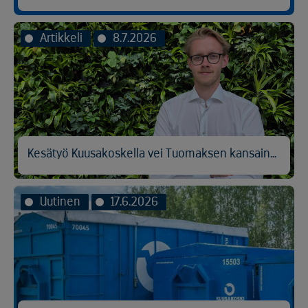
Artikkeli
8.7.2026
Kesätyö Kuusakoskella vei Tuomaksen kansainvälisen logistiikan pariin
Uutinen
17.6.2026