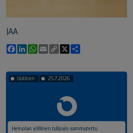
JAA
Facebook
LinkedIn
WhatsApp
Email
Copy
X
Share
Link
Uutinen
25.7.2026
Heinolan yöllinen tulipalo sammutettu