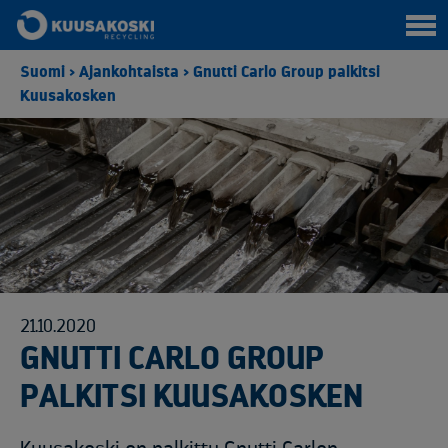
Suomi
>
Ajankohtaista
>
Gnutti Carlo Group palkitsi
Kuusakosken
21.10.2020
GNUTTI CARLO GROUP
PALKITSI KUUSAKOSKEN