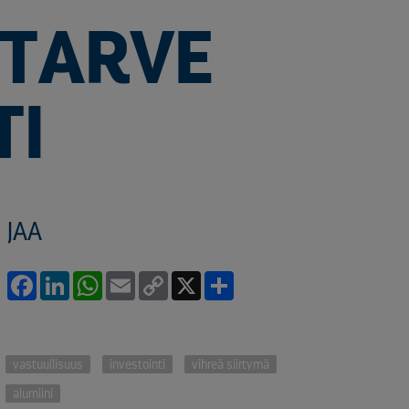
 TARVE
TI
JAA
Facebook
LinkedIn
WhatsApp
Email
Copy
X
Share
Link
vastuullisuus
investointi
vihreä siirtymä
alumiini