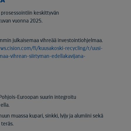
AA
prosessointiin keskittyvän
stuvan vuonna 2025.
mmin julkaisemaa vihreää investointiohjelmaa.
ws.cision.com/fi/kuusakoski-recycling/r/uusi-
aa-vihrean-siirtyman-edellakavijana-
ohjois-Euroopan suurin integroitu
ella.
un muassa kupari, sinkki, lyijy ja alumiini sekä
 teräs.