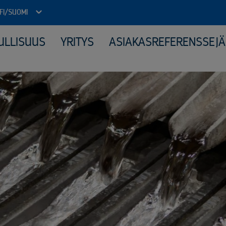
FI/SUOMI
ULLISUUS
YRITYS
ASIAKASREFERENSSEJÄ
Julkinen sektori
Kone
Arkistojen tyhjennys ja tietoturvatuhous
Elek
Autokierrätyspalvelut kunnille
Katt
ICT-laitteiden tietoturvallinen uusiokäyttö​
Kerä
Kiinteähintaiset tuhous- ja kierrätyspaketit
Mate
Komposiitin kierrätys
Moni
Monipuolinen yhteistyö kunnallisten jäteyhtiöiden kanssa
Peru
Purkuprojektit
Räät
Räätälöity viranomaisyhteistyö
Sähk
Sähköinen siirtoasiakirjapalvelu
Tuot
Valvotut tietoturvatuhoukset
Virkapukujen ja työvaatteiden tietoturvallinen kierrätys