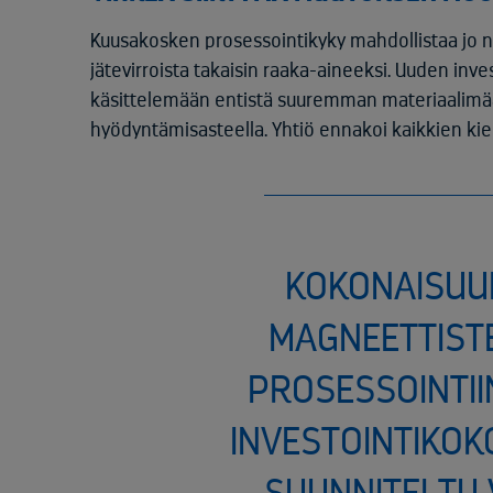
Kuusakosken prosessointikyky mahdollistaa jo n
jätevirroista takaisin raaka-aineeksi. Uuden inv
käsittelemään entistä suuremman materiaalimä
hyödyntämisasteella. Yhtiö ennakoi kaikkien kie
KOKONAISUU
MAGNEETTIST
PROSESSOINTII
INVESTOINTIKO