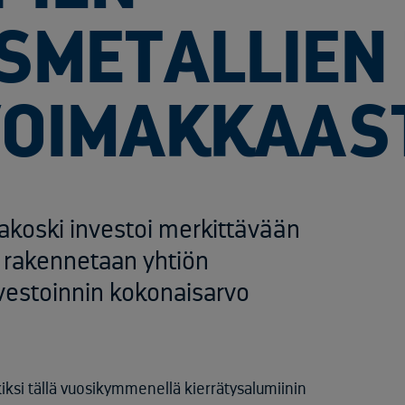
SMETALLIEN
OIMAKKAAS
sakoski investoi merkittävään
a rakennetaan yhtiön
nvestoinnin kokonaisarvo
iksi tällä vuosikymmenellä kierrätysalumiinin