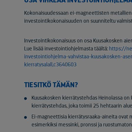
OSA VIHREÄÄ INVESTOINTIOHJELM
Kokonaisuudessaan ei-magneettisten metallien 
investointikokonaisuuden on suunniteltu valmi
Investointikokonaisuus on osa Kuusakosken aie
Lue lisää investointiohjelmasta täältä:
https://ne
investointiohjelma-vahvistaa-kuusakosken-asem
kierratysalall,c3640603
TIESITKÖ TÄMÄN?
Kuusakosken kierrätystehdas Heinolassa on P
kierrätystehdas, joka toimii 25 hehtaarin alue
Ei-magneettisia kierrätysraaka-aineita ovat mu
esimerkiksi messinki, pronssi ja ruostumaton