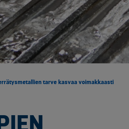
Yliopistot ja tutkimuspalvelut​
Rakentaminen ja infrastruktuuri
Sähk
Arkaluontoisten dokumenttien tuhous
Akku
Elektroniikan tietoturvaratkaisut
Asbe
Luotettavat kuljetuskumppanit
Elek
Muut käsittelypalvelut
Kaap
Rakennusjätteen vastaanotto
Kyll
Raportointi
Metal
Räätälöity opastus
Muun
Sähköinen siirtoasiakirjapalvelu
Rake
rrätysmetallien tarve kasvaa voimakkaasti
Saas
SF6 
Sähk
Tuul
PIEN