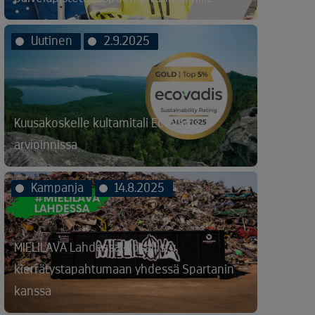
Uutinen
2.9.2025
Kuusakoskelle kultamitali EcoVadis-
arvioinnissa
Kampanja
14.8.2025
MIELILAVA Lahdessa – osallistu
kierrätystapahtumaan yhdessä Spartanin
kanssa