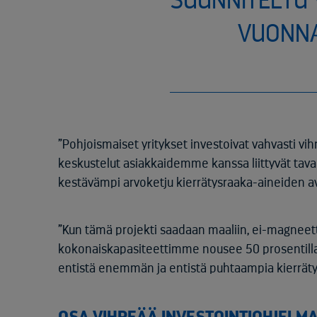
SUUNNITELTU
VUONNA
”Pohjoismaiset yritykset investoivat vahvasti vih
keskustelut asiakkaidemme kanssa liittyvät taval
kestävämpi arvoketju kierrätysraaka-aineiden avu
”Kun tämä projekti saadaan maaliin, ei-magneet
kokonaiskapasiteettimme nousee 50 prosentill
entistä enemmän ja entistä puhtaampia kierrätysr