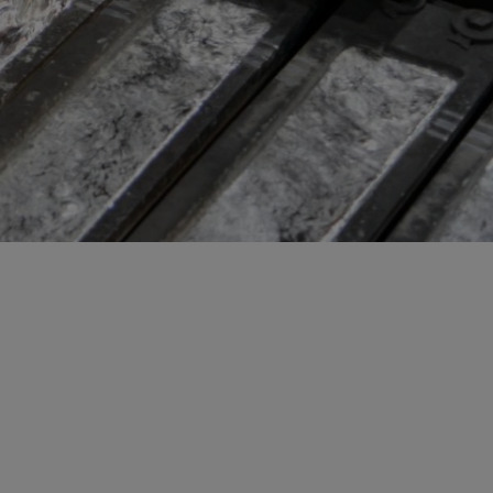
ö ja energia
jen kierrätys
stijätteen käsittely ja loppusijoitus
troniikan tietoturvaratkaisut
eleiden kierrätys
ästettyjen pylväiden kierrätys
lien käsittely ja kierrätys raaka-aineiksi
tajien käsittely ja kierrätys
nnus- ja purkujätteen hyödyntäminen
tuneen maaperän käsittely
Kaasueristeisten laitteiden ja kojeiden kierrätys
öinen siirtoasiakirjapalvelu
ivoimaloiden kierrätys