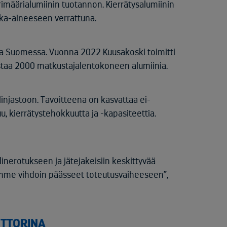
imäärialumiinin tuotannon. Kierrätysalumiinin
aka-aineeseen verrattuna.
aja Suomessa. Vuonna 2022 Kuusakoski toimitti
astaa 2000 matkustajalentokoneen alumiinia.
injastoon. Tavoitteena on kasvattaa ei-
u, kierrätystehokkuutta ja -kapasiteettia.
inerotukseen ja jätejakeisiin keskittyvää
mme vihdoin päässeet toteutusvaiheeseen”,
OTTORINA