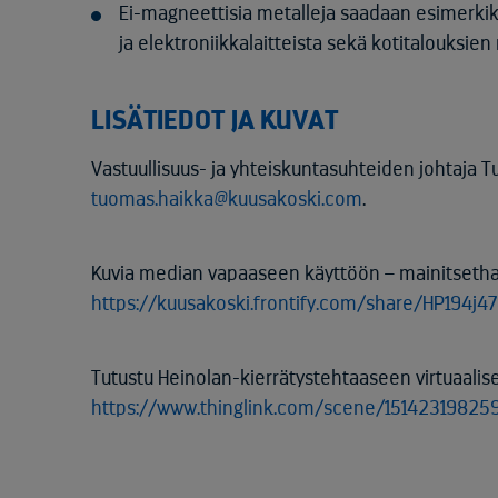
Ei-magneettisia metalleja saadaan esimerkiks
ja elektroniikkalaitteista sekä kotitalouksien
LISÄTIEDOT JA KUVAT
Vastuullisuus- ja yhteiskuntasuhteiden johtaja 
tuomas.haikka@kuusakoski.com
.
Kuvia median vapaaseen käyttöön – mainitsetha
https://kuusakoski.frontify.com/share/HP194j
Tutustu Heinolan-kierrätystehtaaseen virtuaalise
https://www.thinglink.com/scene/15142319825