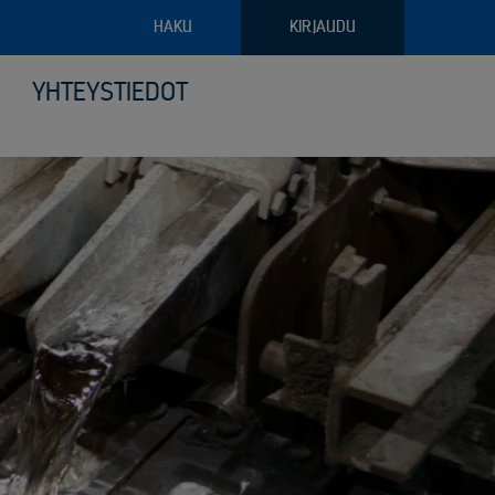
HAKU
KIRJAUDU
YHTEYSTIEDOT
pajateollisuus
troniikan tietoturvalliset kierrätysratkaisut
ava raportointi
ilyvälineistö
riaalien ja arkaluontoisten dokumenttien turvatuhous
puoliset noudon tilausvaihtoehdot
sjätehuollon palvelut
älöity palvelu logistiikassa ja keräilyssä
öinen siirtoasiakirjapalvelu
anto- ja kunnossapitoromun kierrätys