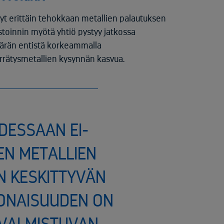
yt erittäin tehokkaan metallien palautuksen
estoinnin myötä yhtiö pystyy jatkossa
ärän entistä korkeammalla
rrätysmetallien kysynnän kasvua.
DESSAAN EI-
EN METALLIEN
N KESKITTYVÄN
KONAISUUDEN ON