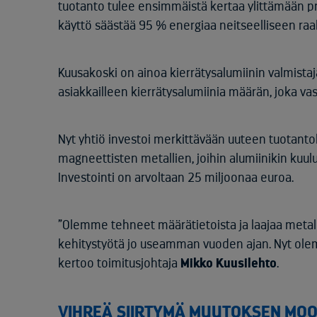
tuotanto tulee ensimmäistä kertaa ylittämään pr
käyttö säästää 95 % energiaa neitseelliseen ra
Kuusakoski on ainoa kierrätysalumiinin valmist
asiakkailleen kierrätysalumiinia määrän, joka v
Nyt yhtiö investoi merkittävään uuteen tuotantol
magneettisten metallien, joihin alumiinikin kuulu
Investointi on arvoltaan 25 miljoonaa euroa.
”Olemme tehneet määrätietoista ja laajaa metall
kehitystyötä jo useamman vuoden ajan. Nyt ole
kertoo toimitusjohtaja
Mikko Kuusilehto
.
VIHREÄ SIIRTYMÄ MUUTOKSEN MO