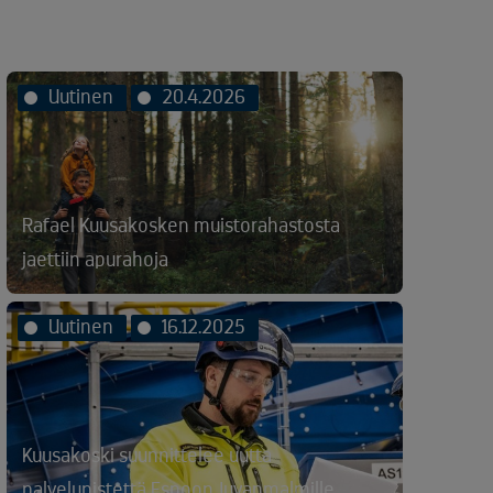
Uutinen
20.4.2026
Rafael Kuusakosken muistorahastosta
jaettiin apurahoja
Uutinen
16.12.2025
Kuusakoski suunnittelee uutta
palvelupistettä Espoon Juvanmalmille