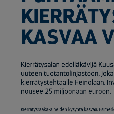
KIERRÄTY
KASVAA V
Kierrätysalan edelläkävijä Kuu
uuteen tuotantolinjastoon, jok
kierrätystehtaalle Heinolaan. I
nousee 25 miljoonaan euroon.
Kierrätysraaka-aineiden kysyntä kasvaa. Esimerk