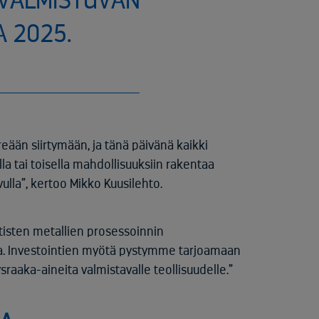
 VALMISTUVAN
 2025.
reään siirtymään, ja tänä päivänä kaikki
la tai toisella mahdollisuuksiin rakentaa
lla”, kertoo Mikko Kuusilehto.
tisten metallien prosessoinnin
a. Investointien myötä pystymme tarjoamaan
aaka-aineita valmistavalle teollisuudelle.”