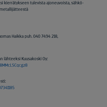
i kierrätykseen tulevista ajoneuvoista, sähkö-
 metallijätteestä
Tuomas Haikka puh. 040 7494 218,
n lähteeksi Kuusakoski Oy:
478MMcLSCqcgz8
sti:
97341185