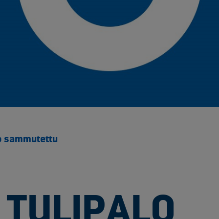
Yliopistot ja tutkimuspalvelut​
Rakentaminen ja infrastruktuuri
Sähk
Arkaluontoisten dokumenttien tuhous
Akku
Elektroniikan tietoturvaratkaisut
Asbe
Luotettavat kuljetuskumppanit
Elek
Muut käsittelypalvelut
Kaap
Rakennusjätteen vastaanotto
Kyll
Raportointi
Metal
Räätälöity opastus
Muun
Sähköinen siirtoasiakirjapalvelu
Rake
lo sammutettu
Saas
SF6 
Sähk
Tuul
 TULIPALO