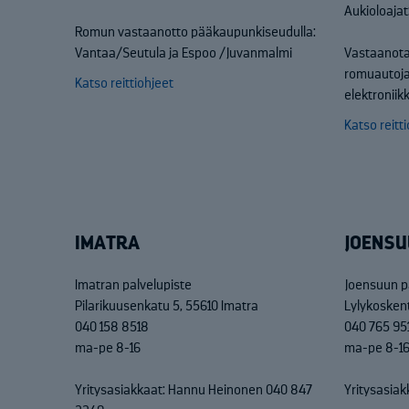
Aukioloajat
Romun vastaanotto pääkaupunkiseudulla:
Vantaa/Seutula ja Espoo /Juvanmalmi
Vastaanota
romuautoja
Katso reittiohjeet
elektronii
Katso reitt
IMATRA
JOENSU
Imatran palvelupiste
Joensuun p
Pilarikuusenkatu 5, 55610 Imatra
Lylykosken
040 158 8518
040 765 95
ma-pe 8-16
ma-pe 8-1
Yritysasiakkaat: Hannu Heinonen 040 847
Yritysasiak