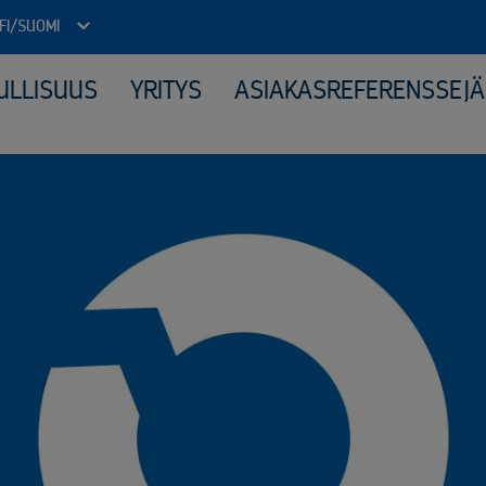
FI/SUOMI
ULLISUUS
YRITYS
ASIAKASREFERENSSEJÄ
Julkinen sektori
Kone
Arkistojen tyhjennys ja tietoturvatuhous
Elek
Autokierrätyspalvelut kunnille
Katt
ICT-laitteiden tietoturvallinen uusiokäyttö​
Kerä
Kiinteähintaiset tuhous- ja kierrätyspaketit
Mate
Komposiitin kierrätys
Moni
Monipuolinen yhteistyö kunnallisten jäteyhtiöiden kanssa
Peru
Purkuprojektit
Räät
Räätälöity viranomaisyhteistyö
Sähk
Sähköinen siirtoasiakirjapalvelu
Tuot
Valvotut tietoturvatuhoukset
Virkapukujen ja työvaatteiden tietoturvallinen kierrätys