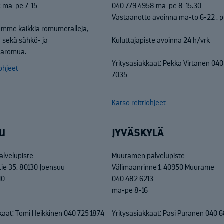
: ma-pe 7-15
040 779 4958 ma-pe 8-15.30
Vastaanotto avoinna ma-to 6-22 , p
mme kaikkia romumetalleja,
 sekä sähkö- ja
Kuluttajapiste avoinna 24 h/vrk
kkaromua.
Yritysasiakkaat: Pekka Virtanen 04
iohjeet
7035
Katso reittiohjeet
U
JYVÄSKYLÄ
alvelupiste
Muuramen palvelupiste
tie 35, 80130 Joensuu
Välimaanrinne 1, 40950 Muurame
10
040 482 6213
6
ma-pe 8-16
kaat: Tomi Heikkinen 040 725 1874
Yritysasiakkaat: Pasi Puranen 040 