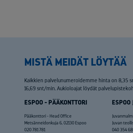
MISTÄ MEIDÄT LÖYTÄÄ
Kaikkien palvelunumeroidemme hinta on 8,35 s
16,69 snt/min. Aukioloajat löydät palvelupistekoh
ESPOO - PÄÄKONTTORI
ESPOO 
Pääkonttori - Head Office
Juvanmalmi
Metsänneidonkuja 6, 02130 Espoo
Juvan teoll
020 781 781
040 354 6