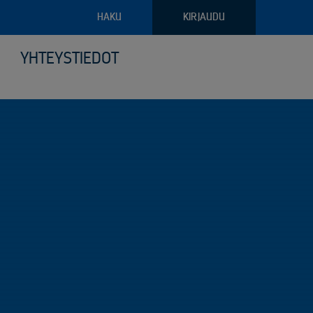
HAKU
KIRJAUDU
YHTEYSTIEDOT
pajateollisuus
troniikan tietoturvalliset kierrätysratkaisut
ava raportointi
ilyvälineistö
riaalien ja arkaluontoisten dokumenttien turvatuhous
puoliset noudon tilausvaihtoehdot
sjätehuollon palvelut
älöity palvelu logistiikassa ja keräilyssä
öinen siirtoasiakirjapalvelu
anto- ja kunnossapitoromun kierrätys