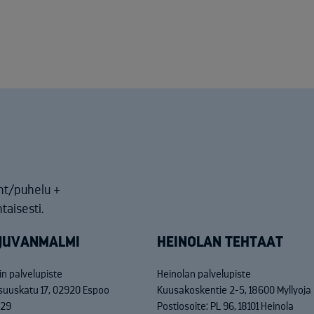
nt/puhelu +
taisesti.
JUVANMALMI
HEINOLAN TEHTAAT
n palvelupiste
Heinolan palvelupiste
isuuskatu 17, 02920 Espoo
Kuusakoskentie 2-5, 18600 Myllyoja
829
Postiosoite: PL 96, 18101 Heinola