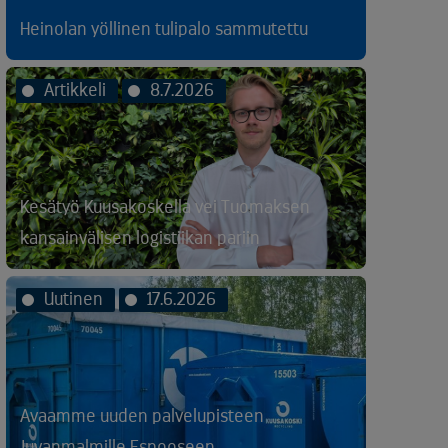
Heinolan yöllinen tulipalo sammutettu
Artikkeli
8.7.2026
Kesätyö Kuusakoskella vei Tuomaksen
kansainvälisen logistiikan pariin
Uutinen
17.6.2026
Avaamme uuden palvelupisteen
Juvanmalmille Espooseen