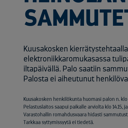
SAMMUTE
Kuusakosken kierrätystehtaalla 
elektroniikkaromukasassa tulipa
iltapäivällä. Palo saatiin samm
Palosta ei aiheutunut henkilöva
Kuusakosken henkilökunta huomasi palon n. klo
Pelastuslaitos saapui paikalle arviolta klo 14.1
Varastohallin romahdusvaara hidasti sammutustöit
Tarkkaa syttymissyytä ei tiedetä.