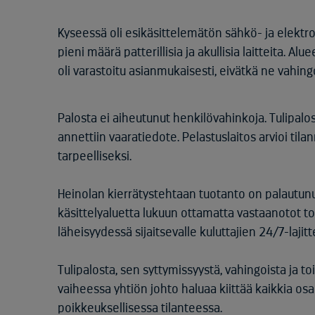
Kyseessä oli esikäsittelemätön sähkö- ja elektro
pieni määrä patterillisia ja akullisia laitteita. Alu
oli varastoitu asianmukaisesti, eivätkä ne vahin
Palosta ei aiheutunut henkilövahinkoja. Tulipalo
annettiin vaaratiedote. Pelastuslaitos arvioi til
tarpeelliseksi.
Heinolan kierrätystehtaan tuotanto on palautun
käsittelyaluetta lukuun ottamatta vastaanotot to
läheisyydessä sijaitsevalle kuluttajien 24/7-lajit
Tulipalosta, sen syttymissyystä, vahingoista ja t
vaiheessa yhtiön johto haluaa kiittää kaikkia osa
poikkeuksellisessa tilanteessa.