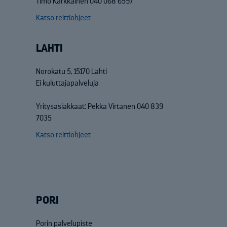
Timo Kärkkäinen 040 068 6597
Katso reittiohjeet
LAHTI
Norokatu 5, 15170 Lahti
Ei kuluttajapalveluja
Yritysasiakkaat: Pekka Virtanen 040 839
7035
Katso reittiohjeet
PORI
Porin palvelupiste