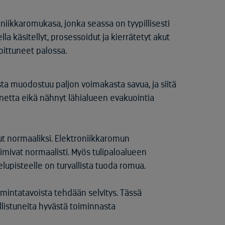
niikkaromukasa, jonka seassa on tyypillisesti
eella käsitellyt, prosessoidut ja kierrätetyt akut
goittuneet palossa.
sta muodostuu paljon voimakasta savua, ja siitä
annetta eikä nähnyt lähialueen evakuointia
ut normaaliksi. Elektroniikkaromun
imivat normaalisti. Myös tulipaloalueen
telupisteelle on turvallista tuoda romua.
oimintatavoista tehdään selvitys. Tässä
llistuneita hyvästä toiminnasta