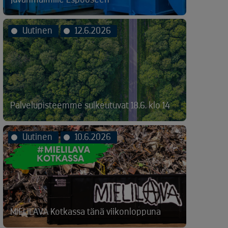
Uutinen
12.6.2026
Palvelupisteemme sulkeutuvat 18.6. klo 14
Uutinen
10.6.2026
MIELILAVA Kotkassa tänä viikonloppuna