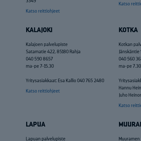
3349
Katso reitt
Katso reittiohjeet
KALAJOKI
KOTKA
Kalajoen palvelupiste
Kotkan pal
Satamatie 422, 85180 Rahja
Jänskäntie 
040 590 8657
040 560 36
ma-pe 7-15.30
ma-pe 7.30
Yritysasiakkaat: Esa Kallio 040 765 2480
Yritysasiak
Hannu Hei
Katso reittiohjeet
Juho Heino
Katso reitt
LAPUA
MUURA
Lapuan palvelupiste
Muuramen p