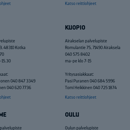
iohjeet
Katso reittiohjeet
KUOPIO
velupiste
Airakselan palvelupiste
9, 48310 Kotka
Romulantie 75, 71490 Airaksela
70
040 575 8402
-15.30
ma-pe klo 7-15
kaat:
Yritysasiakkaat:
nonen 040 847 3349
Pasi Puranen 040 684 5996
nen 040 620 7736
Tomi Heikkinen 040 725 1874
iohjeet
Katso reittiohjeet
ME
OULU
alvelupiste
Oulun palvelupiste