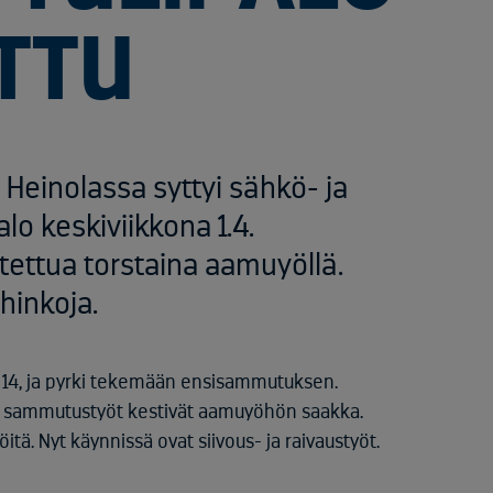
TTU
Heinolassa syttyi sähkö- ja
lo keskiviikkona 1.4.
utettua torstaina aamuyöllä.
hinkoja.
 14, ja pyrki tekemään ensisammutuksen.
5, ja sammutustyöt kestivät aamuyöhön saakka.
ä. Nyt käynnissä ovat siivous- ja raivaustyöt.