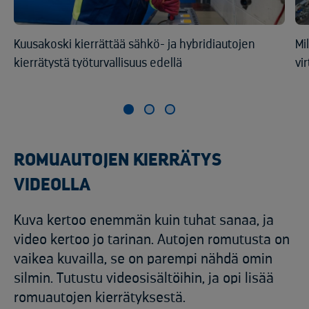
Kuusakoski kierrättää sähkö- ja hybridiautojen
Mi
kierrätystä työturvallisuus edellä
vi
ROMUAUTOJEN KIERRÄTYS
VIDEOLLA
Kuva kertoo enemmän kuin tuhat sanaa, ja
video kertoo jo tarinan. Autojen romutusta on
vaikea kuvailla, se on parempi nähdä omin
silmin. Tutustu videosisältöihin, ja opi lisää
romuautojen kierrätyksestä.