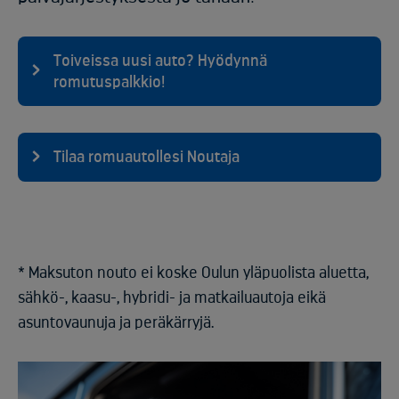
Toiveissa uusi auto? Hyödynnä
romutuspalkkio!
Tilaa romuautollesi Noutaja
* Maksuton nouto ei koske Oulun yläpuolista aluetta,
sähkö-, kaasu-, hybridi- ja matkailuautoja eikä
asuntovaunuja ja peräkärryjä.