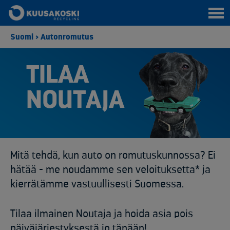
Suomi
>
Autonromutus
TILAA
NOUTAJA
Mitä tehdä, kun auto on romutuskunnossa? Ei
hätää - me noudamme sen veloituksetta* ja
kierrätämme vastuullisesti Suomessa.
Tilaa ilmainen Noutaja ja hoida asia pois
päiväjärjestyksestä jo tänään!