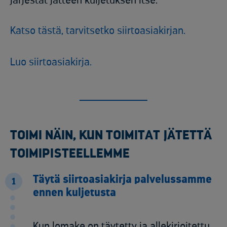
järjestät jätteen kuljetuksen itse.
Katso tästä, tarvitsetko siirtoasiakirjan.
Luo siirtoasiakirja.
TOIMI NÄIN, KUN TOIMITAT JÄTETTÄ
TOIMIPISTEELLEMME
Täytä siirtoasiakirja palvelussamme
1
ennen kuljetusta
Kun lomake on täytetty ja allekirjoitettu