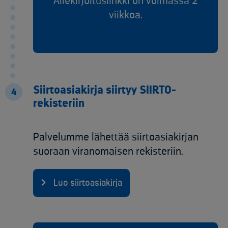
Allekirjoituslinkki on voimassa 2
viikkoa.
Siirtoasiakirja siirtyy SIIRTO-
4
rekisteriin
Palvelumme lähettää siirtoasiakirjan
suoraan viranomaisen rekisteriin.
Luo siirtoasiakirja