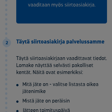
vaaditaan myös siirtoasiakirja.
Täytä siirtoasiakirja palvelussamme
2
Täytä siirtoasiakirjaan vaadittavat tiedot.
Lomake näyttää selvästi pakolliset
kentät. Näitä ovat esimerkiksi:
Mitä jäte on - valitse listasta oikea
jätenimike
Mistä jäte on peräisin
Jätteen toimituspäivä