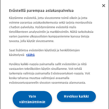
Puh. 020 781 781 (puhelun hinta 8,35
Evästeillä parempaa asiakaspalvelua
snt/puhelu + 16,69 snt/min)
Käytämme evästeitä, jotta sivustomme toimii oikein ja jotta
voimme parantaa asiakaskokemusta sekä tarjota monipuolisia
Asiakaspalvelu: 0800 30880
chatbot-palveluita. Hyödynnämme evästeitä myös
avoinna arkisin ma - pe klo 8-16
tietoliikenteen analysointiin ja markkinointiin. Näitä tarkoituksia
varten jaamme ulkopuolisten kumppaniemme kanssa tietoja
sähköposti:
tavasta, jolla käytät sivustoamme.
asiakaspalvelu@kuusakoski.com
Saat lisätietoa evästeiden käytöstä ja henkilötietojen
käsittelystä
täältä
.
Kaikki sähköpostiosoitteet ovat muotoa
Hyväksy kaikki-nappia painamalla sallit evästeiden ja niitä
etunimi.sukunimi@kuusakoski.com, ellei
vastaavien tekniikoiden käytön sivuillamme. Voit tehdä
yhteystiedoissa toisin mainita.
tarkempia valintoja painamalla Evästeasetukset-nappia. Voit
koska tahansa muuttaa valintojasi avaamalla
evästeasetuspaneelin sivuston vasemmasta alareunasta.
Tietosuoja Kuusakoskella
Vain
Hyväksy kaikki
Tietoturvapolitiikka
välttämättömät