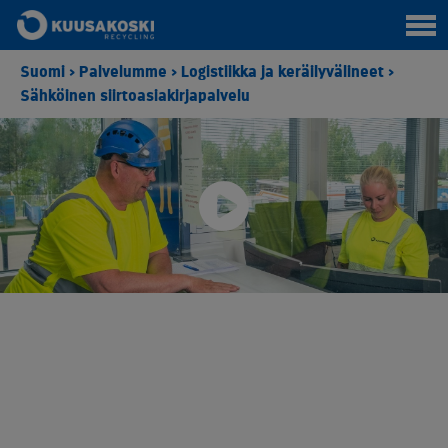
Suomi
>
Palvelumme
>
Logistiikka ja keräilyvälineet
>
Sähköinen siirtoasiakirjapalvelu