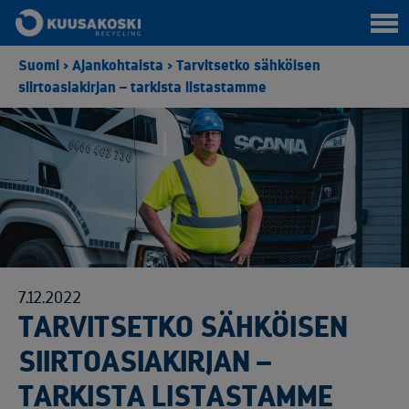
Suomi
>
Ajankohtaista
>
Tarvitsetko sähköisen
siirtoasiakirjan – tarkista listastamme
7.12.2022
TARVITSETKO SÄHKÖISEN
SIIRTOASIAKIRJAN –
TARKISTA LISTASTAMME