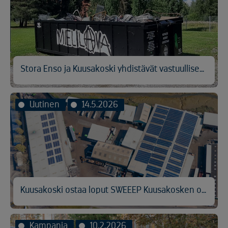
Stora Enso ja Kuusakoski yhdistävät vastuullisen metallinkierrätyksen ja hyväntekeväisyyden
Uutinen
14.5.2026
Kuusakoski ostaa loput SWEEEP Kuusakosken osakkeista
Kampanja
10.2.2026