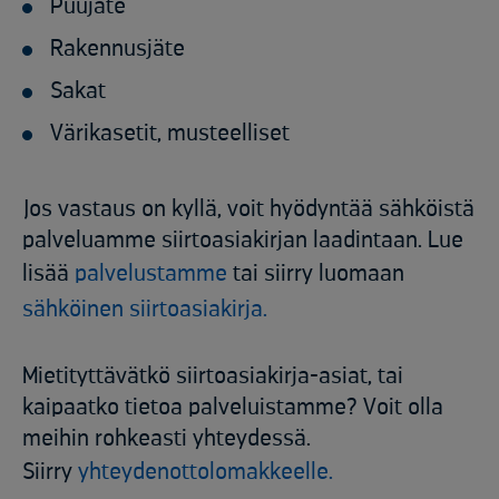
Puujäte
Rakennusjäte
Sakat
Värikasetit, musteelliset
Jos vastaus on kyllä, voit hyödyntää sähköistä
palveluamme siirtoasiakirjan laadintaan. Lue
lisää
palvelustamme
tai siirry luomaan
sähköinen siirtoasiakirja.
Mietityttävätkö siirtoasiakirja-asiat, tai
kaipaatko tietoa palveluistamme? Voit olla
meihin rohkeasti yhteydessä.
Siirry
yhteydenottolomakkeelle.