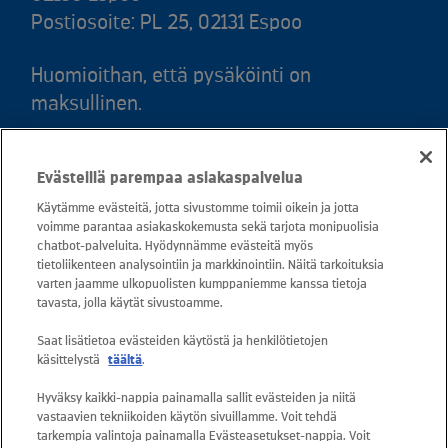
Postiosoite: PL 25, 02131 Espoo
Huomioithan, että pysäköinti on
maksullinen.
Puh. 020 781 781 (puhelun hinta 8,35
Evästeillä parempaa asiakaspalvelua
snt/puhelu + 16,69 snt/min)
Käytämme evästeitä, jotta sivustomme toimii oikein ja jotta
voimme parantaa asiakaskokemusta sekä tarjota monipuolisia
Asiakaspalvelu: 0800 30880
chatbot-palveluita. Hyödynnämme evästeitä myös
avoinna arkisin ma - pe klo 8-16
tietoliikenteen analysointiin ja markkinointiin. Näitä tarkoituksia
varten jaamme ulkopuolisten kumppaniemme kanssa tietoja
sähköposti:
tavasta, jolla käytät sivustoamme.
asiakaspalvelu@kuusakoski.com
Saat lisätietoa evästeiden käytöstä ja henkilötietojen
käsittelystä
täältä
.
Kaikki sähköpostiosoitteet ovat muotoa
Hyväksy kaikki-nappia painamalla sallit evästeiden ja niitä
etunimi.sukunimi@kuusakoski.com, ellei
vastaavien tekniikoiden käytön sivuillamme. Voit tehdä
yhteystiedoissa toisin mainita.
tarkempia valintoja painamalla Evästeasetukset-nappia. Voit