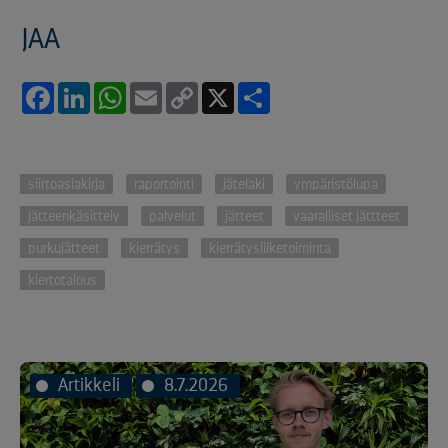
JAA
Facebook
LinkedIn
WhatsApp
Email
Copy
X
Share
Link
siirtoasiakirja
raportointi
jätelaki
ympäristölupa
jätteenkäsittely
palvelut
jätteet
vaaralliset jättteet
purkujätteet
kierrätys
kierrätysliiketoiminta
kiertotalous
Artikkeli
8.7.2026