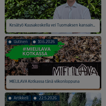
Kesätyö Kuusakoskella vei Tuomaksen kansainvälisen logistiikan pariin
Uutinen
10.6.2026
MIELILAVA Kotkassa tänä viikonloppuna
Artikkeli
22.5.2026