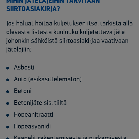
MIHIN JÄTELAJEIHIN TARVITAAN
SIIRTOASIAKIRJA?
Jos haluat hoitaa kuljetuksen itse, tarkista alla
olevasta listasta kuuluuko kuljetettava jäte
johonkin sähköistä siirtoasiakirjaa vaativaan
jätelajiin:
Asbesti
Auto (esikäsittelemätön)
Betoni
Betonijäte sis. tiiltä
Hopeanitraatti
Hopeasyanidi
Kaapelit rakentamisesta ja purkamisesta