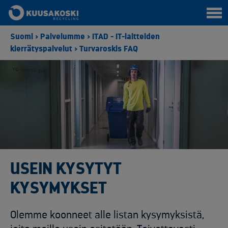
Suomi
>
Palvelumme
>
ITAD - IT-laitteiden
kierrätyspalvelut
>
Turvaroskis FAQ
USEIN KYSYTYT
KYSYMYKSET
Olemme koonneet alle listan kysymyksistä,