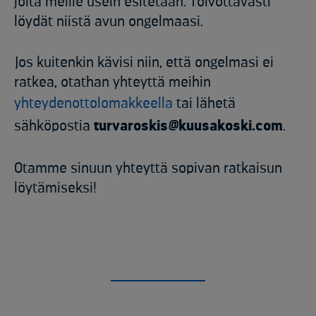
joita meille usein esitetään. Toivottavasti
löydät niistä avun ongelmaasi.
Jos kuitenkin kävisi niin, että ongelmasi ei
ratkea, otathan yhteyttä meihin
yhteydenottolomakkeella
tai lähetä
sähköpostia
turvaroskis@kuusakoski.com
.
Otamme sinuun yhteyttä sopivan ratkaisun
löytämiseksi!