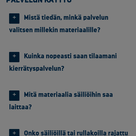
PALVELUN KÄYTTÖ
Mistä tiedän, minkä palvelun
valitsen millekin materiaalille?
Kuinka nopeasti saan tilaamani
kierrätyspalvelun?
Mitä materiaalia säiliöihin saa
laittaa?
Onko säiliöillä tai rullakoilla rajattu