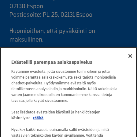
02130 Espoo
Postiosoite: PL 25, 02131 Espoo
Huomioithan, että pysäköinti on
maksullinen.
Puh. 020 781 781 (puhelun hinta 8,35
Evästeillä parempaa asiakaspalvelua
snt/puhelu + 16,69 snt/min)
Käytämme evästeitä, jotta sivustomme toimii oikein ja jotta
voimme parantaa asiakaskokemusta sekä tarjota monipuolisia
Asiakaspalvelu: 0800 30880
chatbot-palveluita. Hyödynnämme evästeitä myös
avoinna arkisin ma - pe klo 8-16
tietoliikenteen analysointiin ja markkinointiin. Näitä tarkoituksia
varten jaamme ulkopuolisten kumppaniemme kanssa tietoja
sähköposti:
tavasta, jolla käytät sivustoamme.
asiakaspalvelu@kuusakoski.com
Saat lisätietoa evästeiden käytöstä ja henkilötietojen
käsittelystä
täältä
.
Kaikki sähköpostiosoitteet ovat muotoa
Hyväksy kaikki-nappia painamalla sallit evästeiden ja niitä
etunimi.sukunimi@kuusakoski.com, ellei
vastaavien tekniikoiden käytön sivuillamme. Voit tehdä