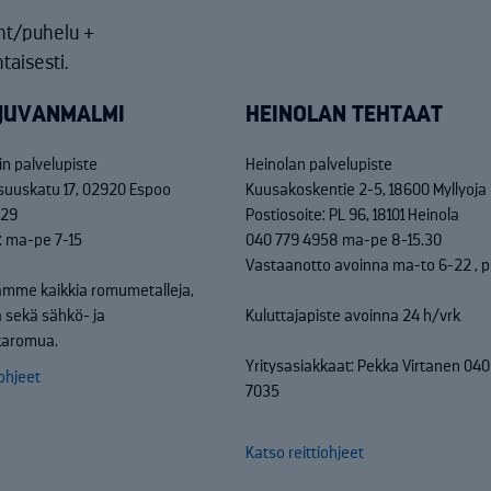
nt/puhelu +
taisesti.
JUVANMALMI
HEINOLAN TEHTAAT
n palvelupiste
Heinolan palvelupiste
isuuskatu 17, 02920 Espoo
Kuusakoskentie 2-5, 18600 Myllyoja
829
Postiosoite: PL 96, 18101 Heinola
: ma-pe 7-15
040 779 4958 ma-pe 8-15.30
Vastaanotto avoinna ma-to 6-22 , p
mme kaikkia romumetalleja,
 sekä sähkö- ja
Kuluttajapiste avoinna 24 h/vrk
kkaromua.
Yritysasiakkaat: Pekka Virtanen 04
iohjeet
7035
Katso reittiohjeet