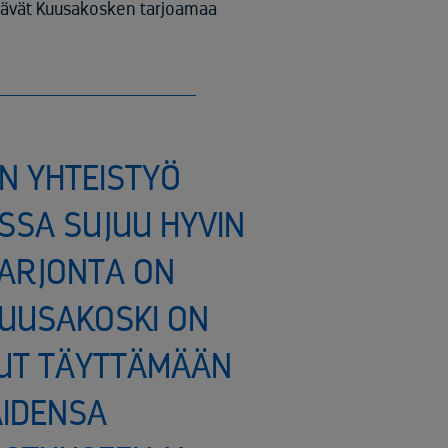
itävät Kuusakosken tarjoamaa
N YHTEISTYÖ
SSA SUJUU HYVIN
TARJONTA ON
KUUSAKOSKI ON
UT TÄYTTÄMÄÄN
AIDENSA