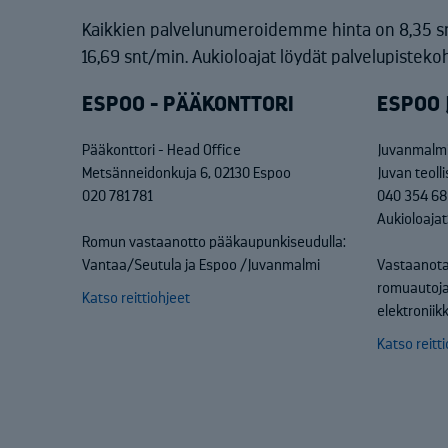
Kaikkien palvelunumeroidemme hinta on 8,35 s
16,69 snt/min. Aukioloajat löydät palvelupistekoh
ESPOO - PÄÄKONTTORI
ESPOO 
Pääkonttori - Head Office
Juvanmalmi
Metsänneidonkuja 6, 02130 Espoo
Juvan teoll
020 781 781
040 354 6
Aukioloajat
Romun vastaanotto pääkaupunkiseudulla:
Vantaa/Seutula ja Espoo /Juvanmalmi
Vastaanota
romuautoja
Katso reittiohjeet
elektronii
Katso reitt