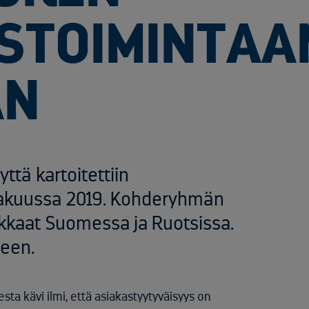
STOIMINTAA
AN
tä kartoitettiin
kakuussa 2019. Kohderyhmän
kaat Suomessa ja Ruotsissa.
seen.
ta kävi ilmi, että asiakastyytyväisyys on