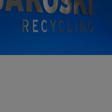
ö ja energia
jen kierrätys
stijätteen käsittely ja loppusijoitus
troniikan tietoturvaratkaisut
eleiden kierrätys
ästettyjen pylväiden kierrätys
lien käsittely ja kierrätys raaka-aineiksi
tajien käsittely ja kierrätys
nnus- ja purkujätteen hyödyntäminen
tuneen maaperän käsittely
Kaasueristeisten laitteiden ja kojeiden kierrätys
öinen siirtoasiakirjapalvelu
ivoimaloiden kierrätys