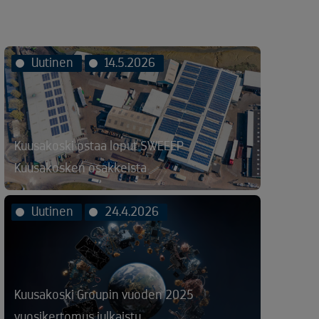
Uutinen
14.5.2026
Kuusakoski ostaa loput SWEEEP
Kuusakosken osakkeista
Uutinen
24.4.2026
Kuusakoski Groupin vuoden 2025
vuosikertomus julkaistu