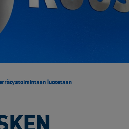
Yliopistot ja tutkimuspalvelut​
Rakentaminen ja infrastruktuuri
Sähk
Arkaluontoisten dokumenttien tuhous
Akku
Elektroniikan tietoturvaratkaisut
Asbe
Luotettavat kuljetuskumppanit
Elek
Muut käsittelypalvelut
Kaap
Rakennusjätteen vastaanotto
Kyll
Raportointi
Metal
Räätälöity opastus
Muun
Sähköinen siirtoasiakirjapalvelu
Rake
rrätystoimintaan luotetaan
Saas
SF6 
Sähk
Tuul
SKEN