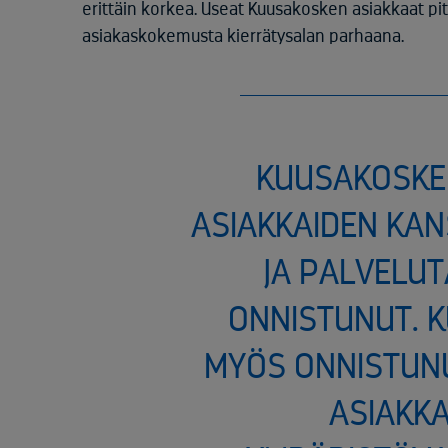
erittäin korkea. Useat Kuusakosken asiakkaat p
asiakaskokemusta kierrätysalan parhaana.
KUUSAKOSKE
ASIAKKAIDEN KAN
JA PALVELU
ONNISTUNUT. 
MYÖS ONNISTUN
ASIAKK