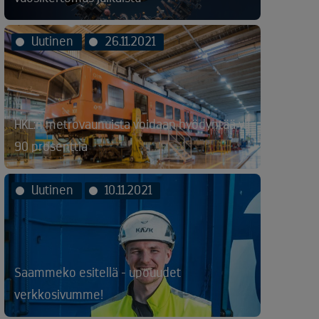
Uutinen
26.11.2021
HKL:n metrovaunuista voidaan hyödyntää yli
90 prosenttia
Uutinen
10.11.2021
Saammeko esitellä - upouudet
verkkosivumme!