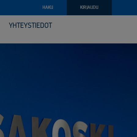
HAKU
KIRJAUDU
YHTEYSTIEDOT
pajateollisuus
troniikan tietoturvalliset kierrätysratkaisut
ava raportointi
ilyvälineistö
riaalien ja arkaluontoisten dokumenttien turvatuhous
puoliset noudon tilausvaihtoehdot
sjätehuollon palvelut
älöity palvelu logistiikassa ja keräilyssä
öinen siirtoasiakirjapalvelu
anto- ja kunnossapitoromun kierrätys