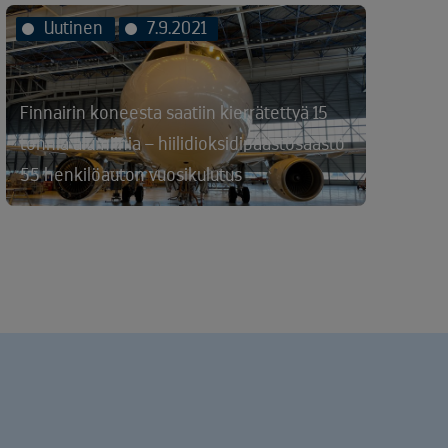
Uutinen
7.9.2021
Finnairin koneesta saatiin kierrätettyä 15
tonnia alumiinia – hiilidioksidipäästösäästö
55 henkilöauton vuosikulutus