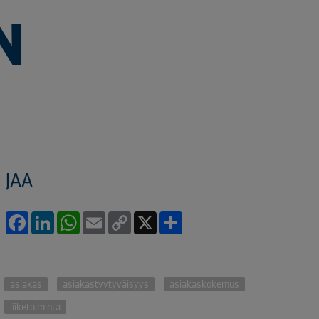
N
JAA
Facebook
LinkedIn
WhatsApp
Email
Copy
X
Share
Link
asiakas
asiakastyytyväisyys
asiakaskokemus
liiketoiminta