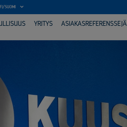
FI/SUOMI
ULLISUUS
YRITYS
ASIAKASREFERENSSEJÄ
Julkinen sektori
Kone
Arkistojen tyhjennys ja tietoturvatuhous
Elek
Autokierrätyspalvelut kunnille
Katt
ICT-laitteiden tietoturvallinen uusiokäyttö​
Kerä
Kiinteähintaiset tuhous- ja kierrätyspaketit
Mate
Komposiitin kierrätys
Moni
Monipuolinen yhteistyö kunnallisten jäteyhtiöiden kanssa
Peru
Purkuprojektit
Räät
Räätälöity viranomaisyhteistyö
Sähk
Sähköinen siirtoasiakirjapalvelu
Tuot
Valvotut tietoturvatuhoukset
Virkapukujen ja työvaatteiden tietoturvallinen kierrätys