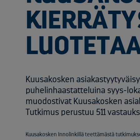
KIERRÄTY
LUOTETA
Kuusakosken asiakastyytyväisyyt
puhelinhaastatteluina syys-lo
muodostivat Kuusakosken asiak
Tutkimus perustuu 511 vastauk
Kuusakosken Innolinkillä teettämästä tutkimukses