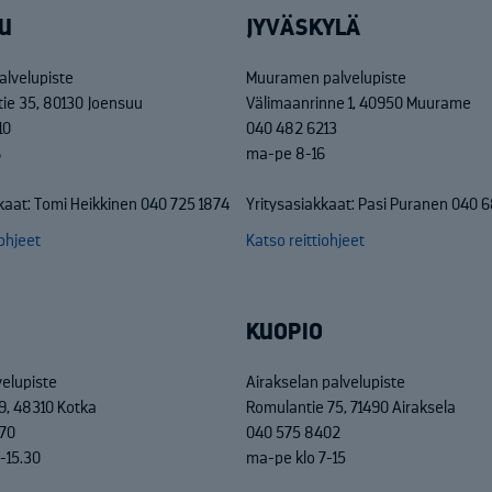
U
JYVÄSKYLÄ
alvelupiste
Muuramen palvelupiste
tie 35, 80130 Joensuu
Välimaanrinne 1, 40950 Muurame
10
040 482 6213
6
ma-pe 8-16
kaat: Tomi Heikkinen 040 725 1874
Yritysasiakkaat: Pasi Puranen 040 
iohjeet
Katso reittiohjeet
KUOPIO
velupiste
Airakselan palvelupiste
9, 48310 Kotka
Romulantie 75, 71490 Airaksela
70
040 575 8402
-15.30
ma-pe klo 7-15