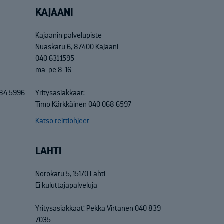
KAJAANI
Kajaanin palvelupiste
Nuaskatu 6, 87400 Kajaani
040 631 1595
ma-pe 8-16
684 5996
Yritysasiakkaat:
Timo Kärkkäinen 040 068 6597
Katso reittiohjeet
LAHTI
Norokatu 5, 15170 Lahti
Ei kuluttajapalveluja
Yritysasiakkaat: Pekka Virtanen 040 839
7035