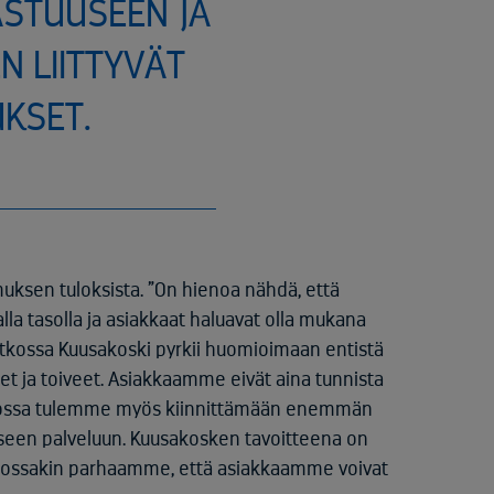
STUUSEEN JA
N LIITTYVÄT
KSET.
muksen tuloksista. ”On hienoa nähdä, että
a tasolla ja asiakkaat haluavat olla mukana
tkossa Kuusakoski pyrkii huomioimaan entistä
t ja toiveet. Asiakkaamme eivät aina tunnista
atkossa tulemme myös kiinnittämään enemmän
seen palveluun. Kuusakosken tavoitteena on
kossakin parhaamme, että asiakkaamme voivat