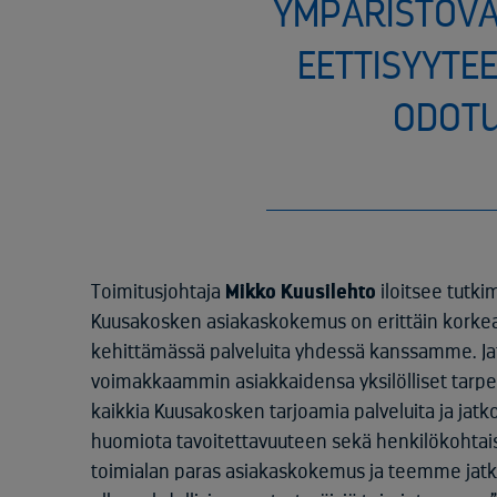
YMPÄRISTÖVA
EETTISYYTEE
ODOTU
Toimitusjohtaja
Mikko Kuusilehto
iloitsee tutki
Kuusakosken asiakaskokemus on erittäin korkeall
kehittämässä palveluita yhdessä kanssamme. Ja
voimakkaammin asiakkaidensa yksilölliset tarpee
kaikkia Kuusakosken tarjoamia palveluita ja j
huomiota tavoitettavuuteen sekä henkilökohtai
toimialan paras asiakaskokemus ja teemme jat