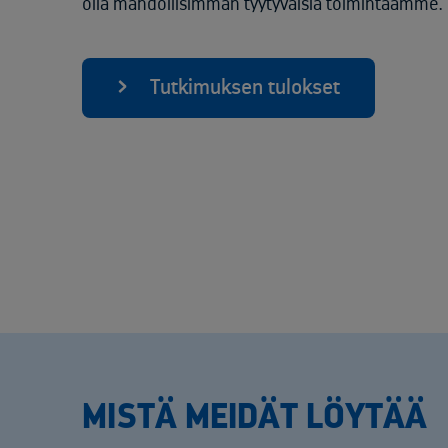
olla mahdollisimman tyytyväisiä toimintaamme.”
Tutkimuksen tulokset
MISTÄ MEIDÄT LÖYTÄÄ