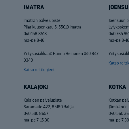
IMATRA
JOENSU
Imatran palvelupiste
Joensuun p
Pilarikuusenkatu 5, 55610 Imatra
Lylykosken
040 158 8518
040 765 95
ma-pe 8-16
ma-pe 8-1
Yritysasiakkaat: Hannu Heinonen 040 847
Yritysasiak
3349
Katso reitt
Katso reittiohjeet
KALAJOKI
KOTKA
Kalajoen palvelupiste
Kotkan pal
Satamatie 422, 85180 Rahja
Jänskäntie 
040 590 8657
040 560 36
ma-pe 7-15.30
ma-pe 7.30